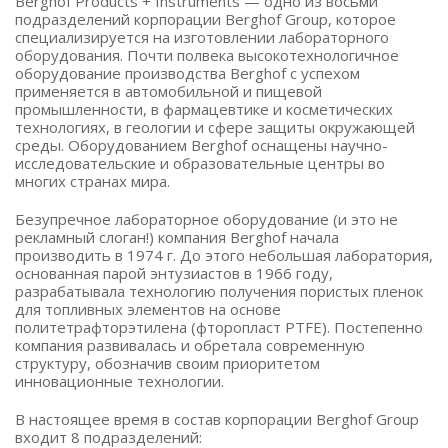
Berghof Products + Instruments — одно из восьми
подразделений корпорации Berghof Group, которое
специализируется на изготовлении лабораторного
оборудования. Почти полвека высокотехнологичное
оборудование производства Berghof с успехом
применяется в автомобильной и пищевой
промышленности, в фармацевтике и косметических
технологиях, в геологии и сфере защиты окружающей
среды. Оборудованием Berghof оснащены научно-
исследовательские и образовательные центры во
многих странах мира.
Безупречное лабораторное оборудование (и это не
рекламный слоган!) компания Berghof начала
производить в 1974 г. До этого небольшая лаборатория,
основанная парой энтузиастов в 1966 году,
разрабатывала технологию получения пористых пленок
для топливных элементов на основе
политетрафторэтилена (фторопласт PTFE). Постепенно
компания развивалась и обретала современную
структуру, обозначив своим приоритетом
инновационные технологии.
В настоящее время в состав корпорации Berghof Group
входит 8 подразделений: