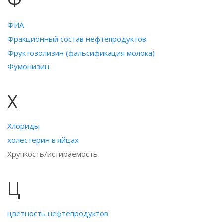
ФИА
Фракционный состав нефтепродуктов
Фруктозолизин (фальсификация молока)
Фумонизин
Х
Хлориды
холестерин в яйцах
Хрупкость/истираемость
Ц
цветность нефтепродуктов