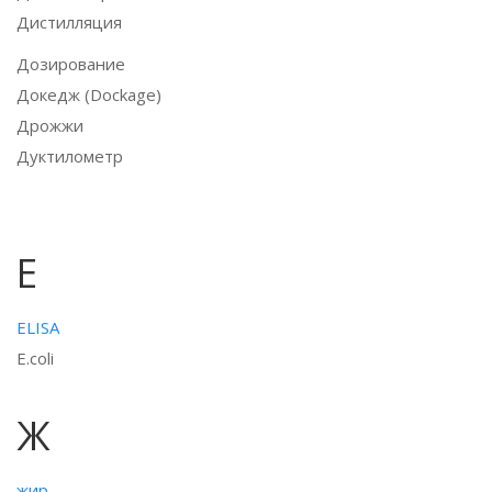
Дистилляция
Дозирование
Докедж (Dockage)
Дрожжи
Дуктилометр
Е
ELISA
E.coli
Ж
жир