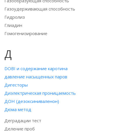
Газообразующая способность
Газоудерживающая способность
Гидролиз
Глиадин
Гомогенизирование
Д
DOBI и содержание каротина
давление насыщенных паров
Дигесторы
Диэлектрическая проницаемость
ДОН (дезоксиниваленон)
Дюма метод
Деградации тест
Деление проб