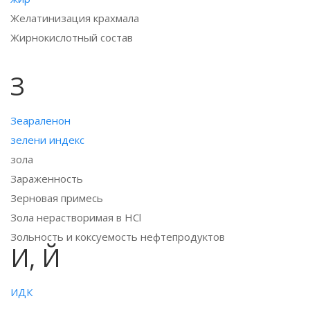
Желатинизация крахмала
Жирнокислотный состав
З
Зеараленон
зелени индекс
зола
Зараженность
Зерновая примесь
Зола нерастворимая в НСl
Зольность и коксуемость нефтепродуктов
И, Й
ИДК