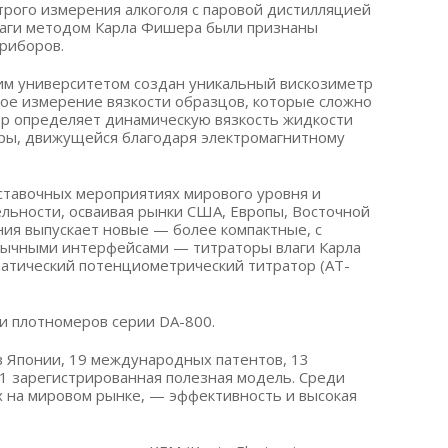
трого измерения алкоголя с паровой дистилляцией
влаги методом Карла Фишера были признаны
риборов.
ким университетом создан уникальный вискозиметр
ое измерение вязкости образцов, которые сложно
р определяет динамическую вязкость жидкости
ры, движущейся благодаря электромагнитному
ыставочных мероприятиях мирового уровня и
льности, осваивая рынки США, Европы, Восточной
ия выпускает новые — более компактные, с
зычными интерфейсами — титраторы влаги Карла
атический потенциометрический титратор (AT-
 плотномеров серии DA-800.
а в Японии, 19 международных патентов, 13
1 зарегистрированная полезная модель. Среди
х на мировом рынке, — эффективность и высокая