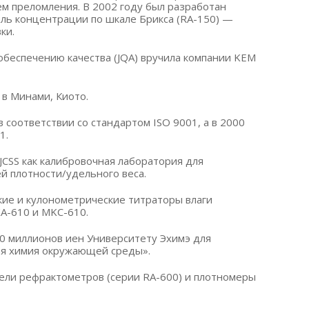
м преломления. В 2002 году был разработан
ль концентрации по шкале Брикса (RA-150) —
ки.
 обеспечению качества (JQA) вручила компании KEM
в Минами, Киото.
 соответствии со стандартом ISO 9001, а в 2000
1.
JCSS как калибровочная лаборатория для
й плотности/удельного веса.
ие и кулонометрические титраторы влаги
-610 и MKC-610.
0 миллионов иен Университету Эхимэ для
ая химия окружающей среды».
ли рефрактометров (серии RA-600) и плотномеры