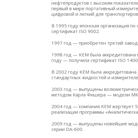
нефтепродуктов с высоким показателе
первый в мире портативный измерите
цифровой и легкий для транспортиров
В 1995 году японская организация по
сертификат ISO 9002.
1997 год — приобретен третий завод 
1998 год — KEM была аккредитована в
году — получила сертификат ISO 1400
В 2002 году KEM была аккредитована 
стандартных жидкостей и измерителе
2003 год — выпущены волюметрическ
методом Карла Фишера — модели MKA
2004 год — компания KEM жертвует 5
реализации программы «Аналитическ
2009 год — выпущены новейшие моде
серии DA-600.