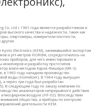
Электроникс),
ing Co, Ltd с 1961 года является разработчиком и
ов высокого качества и надежности, таких как
торы, спиртомеры, измерители плотности,
 другие.
 Kyoto Electronics (KEM), занимавшейся экспортом
ков и рН-метров HORIBA, сосредоточилось на
ских приборов, для чего инвестировало в
ы инженеров и разработку прототипов
атор влаги методом Карла-Фишера (MK-S)
е, в 1963 году наладили производство
ой воды (Homelizer). В 1964 году выпущен
, а через три года был разработан
). В следующем году по заказу компании по
изводство анализаторов непрерывного действия
 атмосферном воздухе (HF-02). Впоследствии
 внимания общества, а приборы по контролю
направлений деятельности KEM.