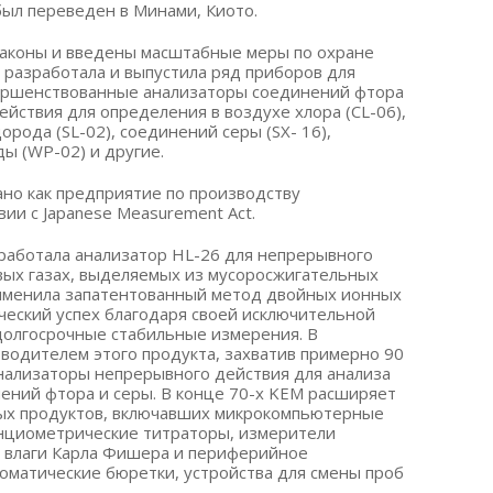
был переведен в Минами, Киото.
 законы и введены масштабные меры по охране
 разработала и выпустила ряд приборов для
вершенствованные анализаторы соединений фтора
ействия для определения в воздухе хлора (CL-06),
орода (SL-02), соединений серы (SX- 16),
ы (WP-02) и другие.
но как предприятие по производству
ии с Japanese Measurement Act.
зработала анализатор HL-26 для непрерывного
вых газах, выделяемых из мусоросжигательных
рименила запатентованный метод двойных ионных
ческий успех благодаря своей исключительной
олгосрочные стабильные измерения. В
водителем этого продукта, захватив примерно 90
анализаторы непрерывного действия для анализа
ений фтора и серы. В конце 70-х KEM расширяет
ных продуктов, включавших микрокомпьютерные
енциометрические титраторы, измерители
ы влаги Карла Фишера и периферийное
оматические бюретки, устройства для смены проб