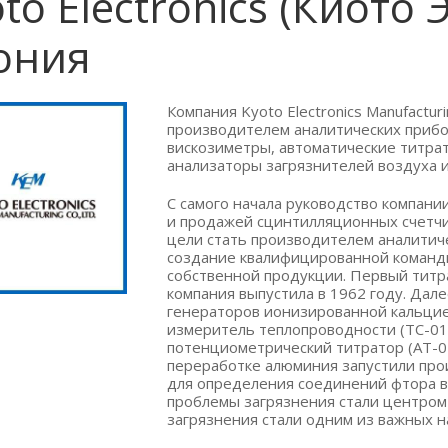
to Electronics (Киото 
ония
Компания Kyoto Electronics Manufactur
производителем аналитических прибор
вискозиметры, автоматические титра
анализаторы загрязнителей воздуха и
С самого начала руководство компании
и продажей сцинтилляционных счетчи
цели стать производителем аналитиче
создание квалифицированной команд
собственной продукции. Первый титр
компания выпустила в 1962 году. Дале
генераторов ионизированной кальциев
измеритель теплопроводности (ТС-01)
потенциометрический титратор (AT-05
переработке алюминия запустили про
для определения соединений фтора в
проблемы загрязнения стали центром
загрязнения стали одним из важных 