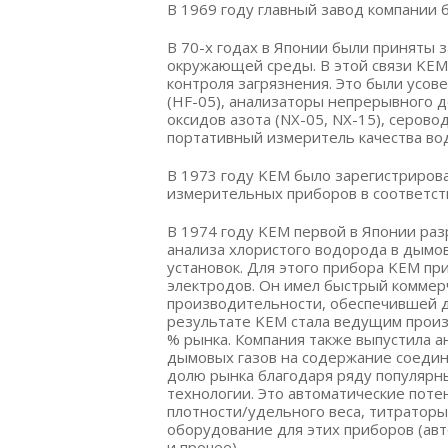
В 1969 году главный завод компании 
В 70-х годах в Японии были приняты
окружающей среды. В этой связи KEM
контроля загрязнения. Это были усо
(HF-05), анализаторы непрерывного д
оксидов азота (NX-05, NX-15), серовод
портативный измеритель качества вод
В 1973 году KEM было зарегистрирова
измерительных приборов в соответств
В 1974 году KEM первой в Японии ра
анализа хлористого водорода в дымо
установок. Для этого прибора KEM п
электродов. Он имел быстрый коммер
производительности, обеспечившей д
результате KEM стала ведущим произ
% рынка. Компания также выпустила 
дымовых газов на содержание соедин
долю рынка благодаря ряду популяр
технологии. Это автоматические пот
плотности/удельного веса, титратор
оборудование для этих приборов (авт
и прочее).