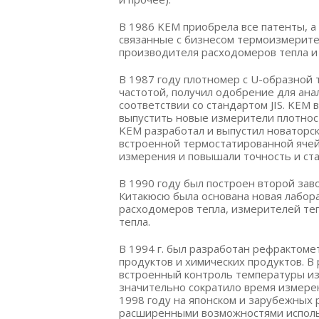
В 1986 KEM приобрела все патенты, а
связанные с бизнесом термоизмерите
производителя расходомеров тепла и
В 1987 году плотномер с U-образной
частотой, получил одобрение для ана
соответствии со стандартом JIS. KEM
выпустить новые измерители плотности
KEM разработал и выпустил новаторск
встроенной термостатированной ячей
измерения и повышали точность и ст
В 1990 году был построен второй заво
Китакюсю была основана новая лабор
расходомеров тепла, измерителей те
тепла.
В 1994 г. был разработан рефрактоме
продуктов и химических продуктов. 
встроенный контроль температуры и
значительно сократило время измере
1998 году на японском и зарубежных 
расширенными возможностями исполь