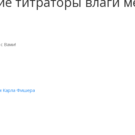
е титраторы влаги м
с Вами!
м Карла Фишера