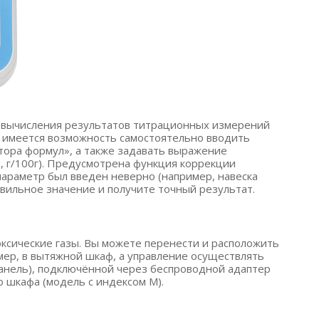
 вычисления результатов титрационных измерений
о, имеется возможность самостоятельно вводить
тора
формул», а также задавать выражение
р
, г/100г). Предусмотрена функция коррекции
 параметр был введен неверно
(например
, навеска
вильное значение и получите точный результат.
ксические газы. Вы можете перенести и расположить
мер, в вытяжной шкаф, а управление осуществлять
анель), подключённой через беспроводной адаптер
о шкафа
(модель
с индексом М).