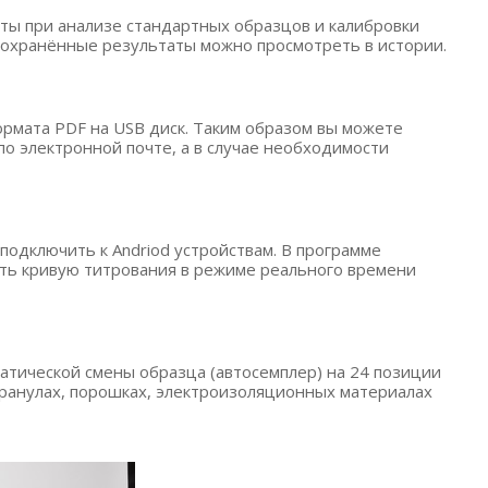
аты при анализе стандартных образцов и калибровки
Сохранённые результаты можно просмотреть в истории.
рмата PDF на USB диск. Таким образом вы можете
по электронной почте, а в случае необходимости
подключить к Andriod устройствам. В программе
еть кривую титрования в режиме реального времени
матической смены образца
(автосемплер
) на 24 позиции
 гранулах, порошках, электроизоляционных материалах