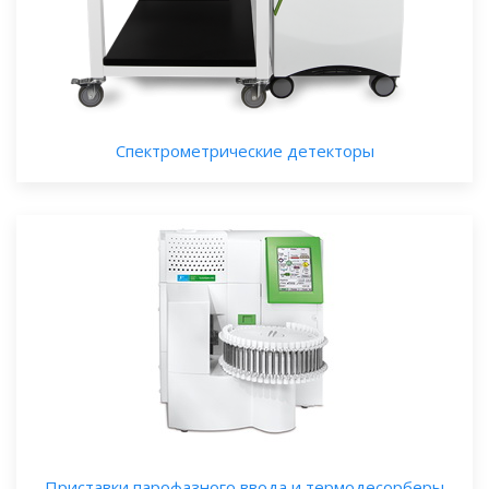
Спектрометрические детекторы
Приставки парофазного ввода и термодесорберы