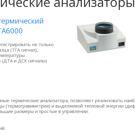
ические анализатор
термический
TA6000
гистрировать не только
азца
(ТГА
сигнал),
температуры
а
(ДТА
и ДСК сигналы)
нные термические анализатора, позволяют реализовать наи
цы
(термогравиметрия
) и выделяемой тепловой энергии
(ди
ьшие размеры и простые в управлении.
ий