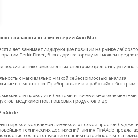
вно-связанной плазмой серии Avio Max
сяти лет занимает лидирующие позиции на рынке лаборато
рпорации PerkinElmer, благодаря которому мы можем предло
 версии оптико-эмиссионных спектрометров с индуктивно-с
льность с максимально низкой себестоимостью анализа
альные возможности. Прибор
«включи
и работай» с быстрым 
озможность проводить быстрый и точный многоэлементный а
уктов, медикаментов, пищевых продуктов и др.
inAAcle
ы широкой модельной линейкой: от самой простой бюджетн
 новейших технических достижений, линия PinAAcle предлаг
полностью соответствующего вашим потребностям: с атомиза