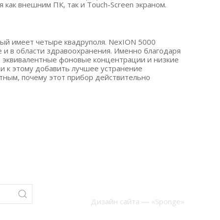
как внешним ПК, так и Touch-Screen экраном.
ый имеет четыре квадруполя. NexION 5000
 и в области здравоохранения. Именно благодаря
е эквивалентные фоновые концентрации и низкие
ли к этому добавить лучшее устранение
тным, почему этот прибор действительно
Дизайн сайта — «Sponge»