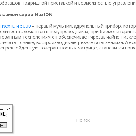
бразцов, гидридной приставкой и возможностью управления 
плазмой серии NexION
й
NexION 5000
– первый мультиквадрупольный прибор, котор
оличеств элементов в полупроводниках, при биомониторинге
нтованным технологиям он обеспечивает чрезвычайно низки
олучать точные, воспроизводимые результаты анализа. А ес
епревзойденную толерантность к матрице, становится поня