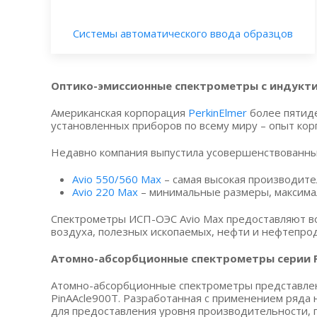
Системы автоматического ввода образцов
Оптико-эмиссионные спектрометры с индукти
Американская корпорация
PerkinElmer
более пятиде
установленных приборов по всему миру – опыт ко
Недавно компания выпустила усовершенствованные
Avio 550/560 Max
– самая высокая производите
Avio 220 Max
– минимальные размеры, максим
Спектрометры ИСП-ОЭС Avio Max предоставляют в
воздуха, полезных ископаемых, нефти и нефтепрод
Атомно-абсорбционные спектрометры серии P
Атомно-абсорбционные спектрометры представлен
PinAAcle900T. Разработанная с применением ряда
для предоставления уровня производительности, 