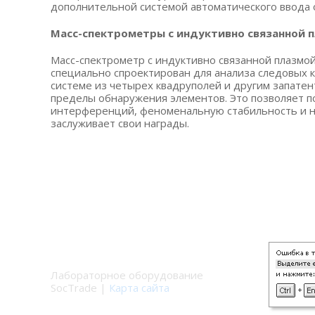
дополнительной системой автоматического ввода о
Масс-спектрометры с индуктивно связанной 
Масс-спектрометр с индуктивно связанной плазмо
специально спроектирован для анализа следовых к
системе из четырех квадруполей и другим запате
пределы обнаружения элементов. Это позволяет п
интерференций, феноменальную стабильность и н
заслуживает свои награды.
Лабораторное оборудование
SocTrade |
Карта сайта