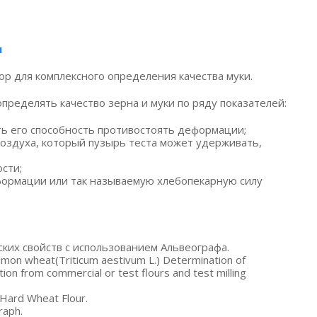
я
 для комплексного определения качества муки.
ределять качество зерна и муки по ряду показателей:
сть его способность противостоять деформации;
оздуха, который пузырь теста может удерживать,
сти;
ормации или так называемую хлебопекарную силу
их свойств с использованием Альвеографа.
ommon wheat
(Triticum
aestivum L.) Determination of
ion from commercial or test flours and test milling
Hard Wheat Flour.
raph.