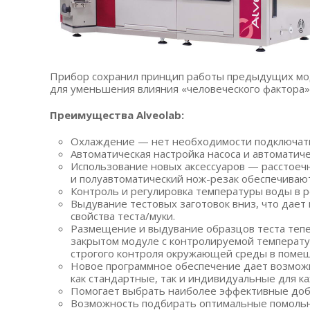
Прибор сохранил принцип работы предыдущих мо
для уменьшения влияния
«человеческого
фактора»
Преимущества Alveolab:
Охлаждение — нет необходимости подключать
Автоматическая настройка насоса и автоматич
Использование новых аксессуаров — расстоеч
и полуавтоматический нож-резак обеспечивают
Контроль и регулировка температуры воды в р
Выдувание тестовых заготовок вниз, что дае
свойства теста/муки.
Размещение и выдувание образцов теста тепе
закрытом модуле с контролируемой температу
строгого контроля окружающей среды в поме
Новое программное обеспечение дает возможн
как стандартные, так и индивидуальные для к
Помогает выбрать наиболее эффективные доба
Возможность подбирать оптимальные помольны