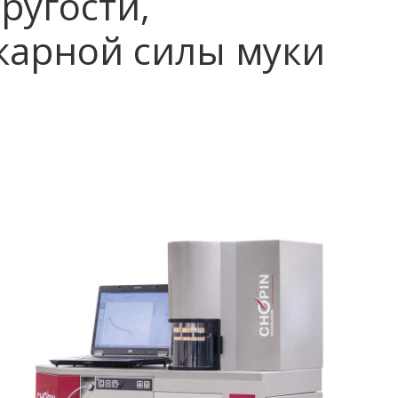
ругости,
карной силы муки