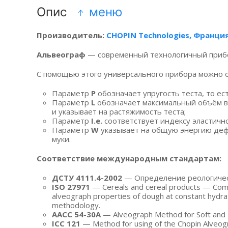
Опис
меню
Производитель:
CHOPIN Technologies, Франци
Альвеограф
— современный технологичный прибор
С помощью этого универсального прибора можно оп
Параметр
Р
обозначает упругость теста, то е
Параметр
L
обозначает максимальный объём в
и указывает на растяжимость теста;
Параметр
I.e.
соответствует индексу эластично
Параметр
W
указывает на общую энергию деф
муки.
Соответствие международным стандартам:
ДСТУ 4111.4-2002
— Определение реологическ
ISO 27971
— Cereals and cereal products — C
alveograph properties of dough at constant hydrat
methodology.
AACC 54-30A
— Alveograph Method for Soft and 
ICC 121
— Method for using of the Chopin Alveog