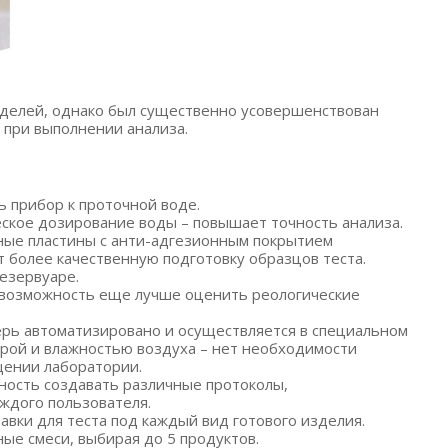
делей, однако был существенно усовершенствован
 при выполнении анализа.
 прибор к проточной воде.
еское дозирование воды – повышает точность анализа.
ные пластины с анти-адгезионным покрытием
 более качественную подготовку образцов теста.
езервуаре.
т возможность еще лучше оценить реологические
рь автоматизировано и осуществляется в специальном
рой и влажностью воздуха – нет необходимости
щении лаборатории.
ость создавать различные протоколы,
аждого пользователя.
вки для теста под каждый вид готового изделия.
е смеси, выбирая до 5 продуктов.