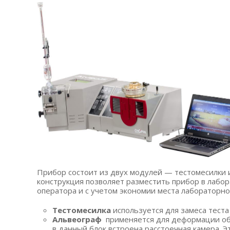
Прибор состоит из двух модулей — тестомесилки и
конструкция позволяет разместить прибор в лабо
оператора и с учетом экономии места лабораторно
Тестомесилка
используется для замеса теста
Альвеограф
применяется для деформации обр
в данный блок встроена расстоечная камера. 