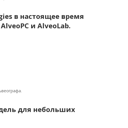
gies в настоящее время
AlveoPC и AlveoLab.
ьвеографа.
дель для небольших