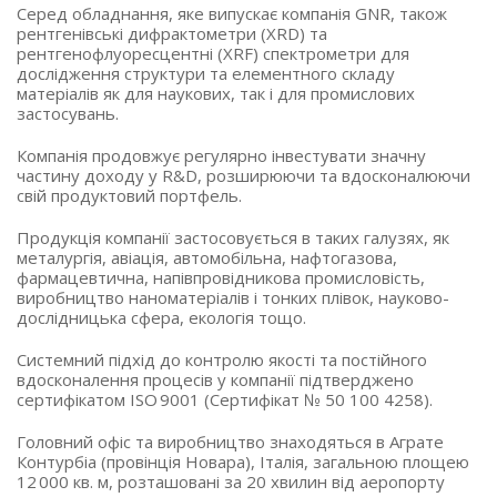
Серед обладнання, яке випускає компанія GNR, також
рентгенівські дифрактометри (XRD) та
рентгенофлуоресцентні (XRF) спектрометри для
дослідження структури та елементного складу
матеріалів як для наукових, так і для промислових
застосувань.
Компанія продовжує регулярно інвестувати значну
частину доходу у R&D, розширюючи та вдосконалюючи
свій продуктовий портфель.
Продукція компанії застосовується в таких галузях, як
металургія, авіація, автомобільна, нафтогазова,
фармацевтична, напівпровідникова промисловість,
виробництво наноматеріалів і тонких плівок, науково-
дослідницька сфера, екологія тощо.
Системний підхід до контролю якості та постійного
вдосконалення процесів у компанії підтверджено
сертифікатом ISO 9001 (Сертифікат № 50 100 4258).
Головний офіс та виробництво знаходяться в Аграте
Контурбіа (провінція Новара), Італія, загальною площею
12 000 кв. м, розташовані за 20 хвилин від аеропорту