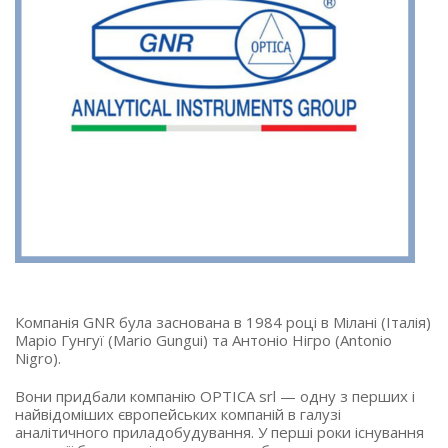
Компанія GNR була заснована в 1984 році в Мілані (Італія)
Маріо Гунгуї (Mario Gungui) та Антоніо Нігро (Antonio
Nigro).
Вони придбали компанію OPTICA srl — одну з перших і
найвідоміших європейських компаній в галузі
аналітичного приладобудування. У перші роки існування