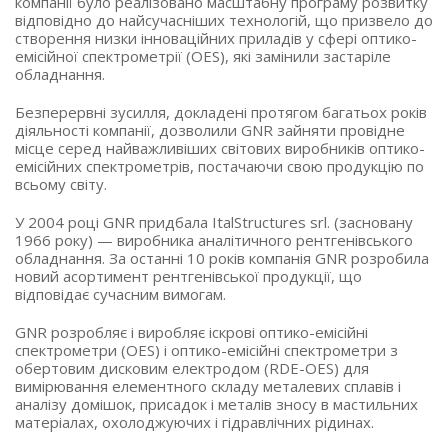
компанії було реалізовано масштабну програму розвитку
відповідно до найсучасніших технологій, що призвело до
створення низки інноваційних приладів у сфері оптико-
емісійної спектрометрії (OES), які замінили застаріле
обладнання.
Безперервні зусилля, докладені протягом багатьох років
діяльності компанії, дозволили GNR зайняти провідне
місце серед найважливіших світових виробників оптико-
емісійних спектрометрів, постачаючи свою продукцію по
всьому світу.
У 2004 році GNR придбала ItalStructures srl. (засновану
1966 року) — виробника аналітичного рентгенівського
обладнання. За останні 10 років компанія GNR розробила
новий асортимент рентгенівської продукції, що
відповідає сучасним вимогам.
GNR розробляє і виробляє іскрові оптико-емісійні
спектрометри (ОЕS) і оптико-емісійні спектрометри з
обертовим дисковим електродом (RDE-OES) для
вимірювання елементного складу металевих сплавів і
аналізу домішок, присадок і металів зносу в мастильних
матеріалах, охолоджуючих і гідравлічних рідинах.