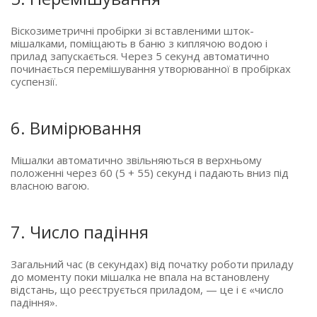
Віскозиметричні пробірки зі вставленими шток-
мішалками, поміщають в баню з киплячою водою і
прилад запускається. Через 5 секунд автоматично
починається перемішування утворюванної в пробірках
суспензії.
6. Вимірювання
Мішалки автоматично звільняються в верхньому
положенні через 60
(5
+ 55) секунд і падають вниз під
власною вагою.
7. Число падіння
Загальний час
(в
секундах) від початку роботи приладу
до моменту поки мішалка не впала на встановлену
відстань, що реєструється приладом, — це і є
«число
падіння».