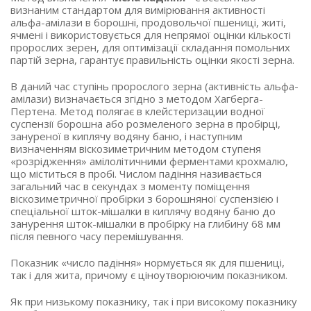
визнаним стандартом для вимірювання активності
альфа-амілази в борошні, продовольчої пшениці, житі,
ячмені і використовується для непрямої оцінки кількості
пророслих зерен, для оптимізації складання помольних
партій зерна, гарантує правильність оцінки якості зерна.
В даний час ступінь пророслого зерна (активність альфа-
амілази) визначається згідно з методом Хагберга-
Пертена. Метод полягає в клейстеризации водної
суспензії борошна або розмеленого зерна в пробірці,
зануреної в киплячу водяну баню, і наступним
визначенням віскозиметричним методом ступеня
«розрідження» амілолітичними ферментами крохмалю,
що міститься в пробі. Числом падіння називається
загальний час в секундах з моменту поміщення
віскозиметричної пробірки з борошняної суспензією і
спеціальної шток-мішалки в киплячу водяну баню до
занурення шток-мішалки в пробірку на глибину 68 мм
після певного часу перемішування.
Показник «число падіння» нормується як для пшениці,
так і для жита, причому є ціноутворюючим показником.
Як при низькому показнику, так і при високому показнику