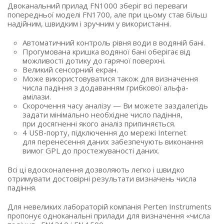
Двоканальний прилад FN1000 зберіг всі переваги
попередньої моделі FN1700, але при цьому став більш
надійним, швидким і зручним у використанні.
Автоматичний контроль рівня води в водяній бані.
Прогумована кришка водяної бані оберігає від
можливості дотику до гарячої поверхні.
Великий сенсорний екран.
Може використовуватися також для визначення
числа падіння з додаванням грибкової альфа-
амілази.
Скорочення часу аналізу — Ви можете заздалегідь
задати мінімально необхідне число падіння,
при досягненні якого аналіз припиняється.
4 USB-порту, підключення до мережі Internet
для перенесення даних забезпечують виконання
вимог GPL до простежуваності даних.
Всі ці вдосконалення дозволяють легко і швидко
отримувати достовірні результати визначень числа
падіння.
Для невеликих лабораторій компанія Perten Instruments
пропонує одноканальні прилади для визначення
«числа