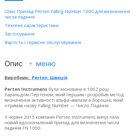
Опис Прилад Perten Falling Number 1000 для визначення
числа падіння
Технічні характеристики
Застосування
Вартість і сервісне обслуговування
Опис
меню
Виробник:
Perten, Швеція
Perten Instrumens
була заснована в 1962 році
Харальдом Пертеном, який першим і розробив метод
визначення активності альфа-амілази в борошні, який
отримав назву Falling Number — Число Падіння.
У червні 2015 компанія Perten Instrumens випустила
новий вдосконалений прилад для визначення числа
падіння FN 1000.