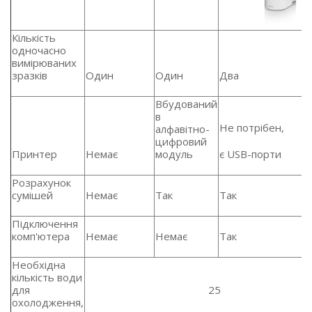
Кількість
одночасно
вимірюваних
зразків
Один
Один
Два
Вбудований
в
Не потрібен,
алфавітно-
цифровий
Принтер
Немає
модуль
є USB-порти
Розрахунок
сумішей
Немає
Так
Так
Підключення
комп'ютера
Немає
Немає
Так
Необхідна
кількість води
для
25
охолодження,