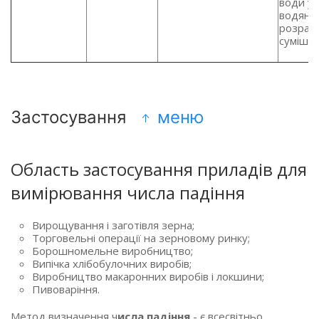
води у
водяну
розрах
сумішей
Застосування
меню
Область застосування приладів для
вимірювання числа падіння
Вирощування і заготівля зерна;
Торговельні операції на зерновому ринку;
Борошномельне виробництво;
Випічка хлібобулочних виробів;
Виробництво макаронних виробів і локшини;
Пивоваріння.
Метод визначення ч
исла падіння
- є всесвітньо