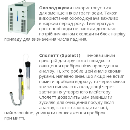
Охолоджувач
використовується
для зменшення витрати води. Також
використання охолоджувача важливо
в жаркий період року. Температура
проточної води не завжди дозволяє
потрібним чином охолодити блок нагріву
приладу для визначення числа падіння.
Сполетт
(Spolett
)
— інноваційний
пристрій для зручного і швидкого
очищення пробірок після проведення
аналізу. Ті, хто робив цей аналіз своїми
руками, напевно знає, що якщо не встиг
помити пробірки відразу, то через кілька
хвилин виникають складнощі через
застигання утвореного клейстеру.
Сполетт дозволить Вам зменшити
зусилля для очищення посуду після
аналізу, істотно заощадити час і,
найголовніше, уникнути пошкодження пробірок
при митті.