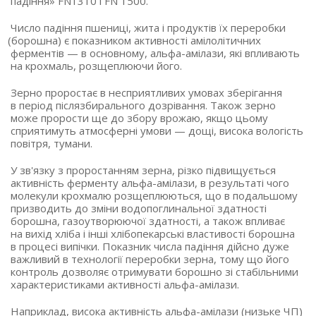
падіння» FN1310 і FN 1500.
Число падіння пшениці, жита і продуктів їх переробки
(борошна
) є показником активності амілолітичних
ферментів — в основному, альфа-амілази, які впливають
на крохмаль, розщеплюючи його.
Зерно проростає в несприятливих умовах зберігання
в період післязбирального дозрівання. Також зерно
може прорости ще до збору врожаю, якщо цьому
сприятимуть атмосферні умови — дощі, висока вологість
повітря, тумани.
У зв'язку з проростанням зерна, різко підвищується
активність ферменту альфа-амілази, в результаті чого
молекули крохмалю розщеплюються, що в подальшому
призводить до зміни водопоглинальної здатності
борошна, газоутворюючої здатності, а також впливає
на вихід хліба і інші хлібопекарські властивості борошна
в процесі випічки. Показник числа падіння дійсно дуже
важливий в технології переробки зерна, тому що його
контроль дозволяє отримувати борошно зі стабільними
характеристиками активності альфа-амілази.
Наприклад, висока активність альфа-амілази
(низьке
ЧП)