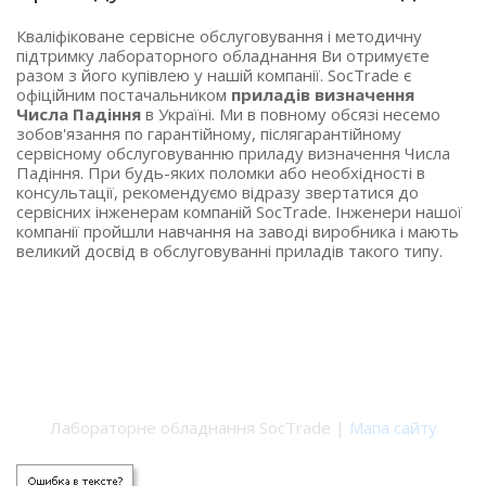
Кваліфіковане сервісне обслуговування і методичну
підтримку лабораторного обладнання Ви отримуєте
разом з його купівлею у нашій компанії. SocTrade є
офіційним постачальником
приладів визначення
Числа Падіння
в Україні. Ми в повному обсязі несемо
зобов'язання по гарантійному, післягарантійному
сервісному обслуговуванню приладу визначення Числа
Падіння. При будь-яких поломки або необхідності в
консультації, рекомендуємо відразу звертатися до
сервісних інженерам компаній SocTrade. Інженери нашої
компанії пройшли навчання на заводі виробника і мають
великий досвід в обслуговуванні приладів такого типу.
Лабораторне обладнання SocTrade |
Мапа сайту