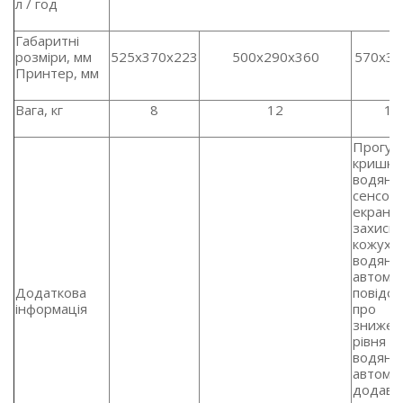
л / год
Габаритні
розміри, мм
525x370x223
500x290x360
570x37
Принтер, мм
Вага, кг
8
12
17
Прогум
кришка
водяної
сенсор
екран,
захисн
кожух н
водяній
автома
Додаткова
повідо
інформація
про
знижен
рівня в
водяній 
автома
додава