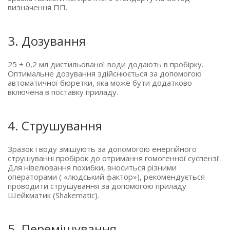
визначення ПП.
3. Дозування
25 ± 0,2 мл дистильованої води додають в пробірку.
Оптимальне дозування здійснюється за допомогою
автоматичної бюретки, яка може бути додатково
включена в поставку приладу.
4. Струшування
Зразок і воду змішують за допомогою енергійного
струшуванні пробірок до отримання гомогенної суспензії.
Для нівелювання похибки, вноситься різними
операторами
(
«людський
фактор»), рекомендується
проводити струшування за допомогою приладу
Шейкматик
(Shakematic
).
5. Перемішування