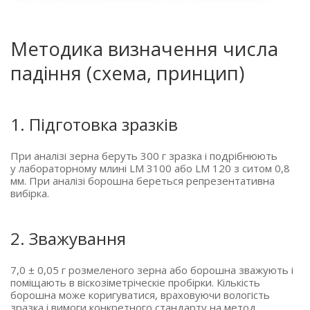
Методика визначення числа
падіння
(схема
, принцип)
1. Підготовка зразків
При аналізі зерна беруть 300 г зразка і подрібнюють
у лабораторному млині LM 3100 або LM 120 з ситом 0,8
мм. При аналізі борошна береться репрезентативна
вибірка.
2. Зважування
7,0 ± 0,05 г розмеленого зерна або борошна зважують і
поміщають в віскозіметріческіе пробірки. Кількість
борошна може коригуватися, враховуючи вологість
зразка і вимоги конкретного стандарту на метод