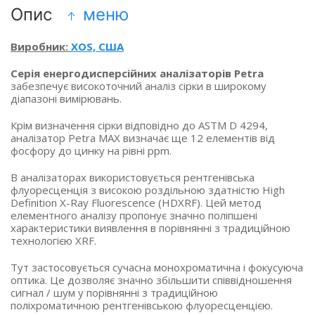
Опис
меню
Виробник:
XOS, США
Серія енергодисперсійних аналізаторів Petra
забезпечує високоточний аналіз сірки в широкому
діапазоні вимірювань.
Крім визначення сірки відповідно до ASTM D 4294,
аналізатор Petra MAX визначає ще 12 елементів від
фосфору до цинку на рівні ppm.
В аналізаторах використовується рентгенівська
флуоресценція з високою роздільною здатністю High
Definition X-Ray Fluorescence
(HDXRF
). Цей метод
елементного аналізу пропонує значно поліпшені
характеристики виявлення в порівнянні з традиційною
технологією XRF.
Тут застосовується сучасна монохроматична і фокусуюча
оптика. Це дозволяє значно збільшити співвідношення
сигнал / шум у порівнянні з традиційною
поліхроматичною рентгенівською флуоресценцією.