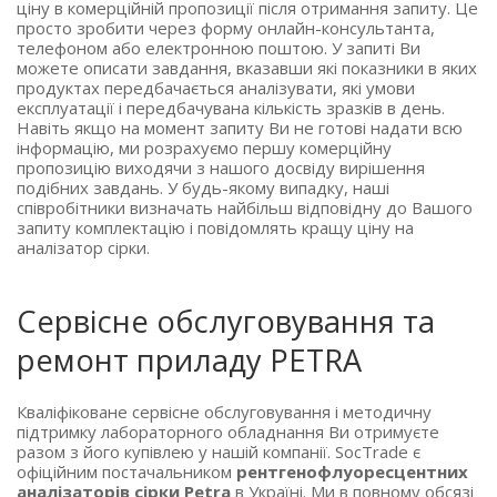
ціну в комерційній пропозиції після отримання запиту. Це
просто зробити через форму онлайн-консультанта,
телефоном або електронною поштою. У запиті Ви
можете описати завдання, вказавши які показники в яких
продуктах передбачається аналізувати, які умови
експлуатації і передбачувана кількість зразків в день.
Навіть якщо на момент запиту Ви не готові надати всю
інформацію, ми розрахуємо першу комерційну
пропозицію виходячи з нашого досвіду вирішення
подібних завдань. У будь-якому випадку, наші
співробітники визначать найбільш відповідну до Вашого
запиту комплектацію і повідомлять кращу ціну на
аналізатор сірки.
Сервісне обслуговування та
ремонт приладу PETRA
Кваліфіковане сервісне обслуговування і методичну
підтримку лабораторного обладнання Ви отримуєте
разом з його купівлею у нашій компанії. SocTrade є
офіційним постачальником
рентгенофлуоресцентних
аналізаторів сірки Petra
в Україні. Ми в повному обсязі