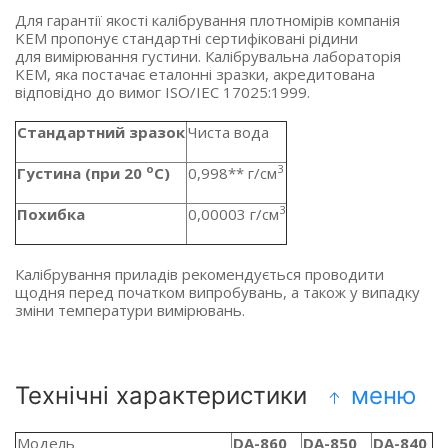
Для гарантії якості калібрування плотномірів компанія
KEM пропонує стандартні сертифіковані рідини
для вимірювання густини. Калібрувальна лабораторія
KEM, яка постачає еталонні зразки, акредитована
відповідно до вимог ISO/IEC 17025:1999.
Стандартний зразок
Чиста вода
о
3
Густина
(при
20
С)
0,998** г/см
3
Похибка
0,00003 г/см
Калібрування приладів рекомендується проводити
щодня перед початком випробувань, а також у випадку
зміни температури вимірювань.
Технічні характеристики
меню
Модель
DA-860
DA-850
DA-840