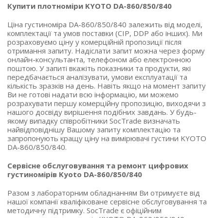
Купити плотноміри KYOTO DA-860/850/840
Ціна густиноміра DA-860/850/840 залежить від моделі,
комплектації та умов поставки (CIP, DDP або інших). Ми
розраховуємо ціну у комерційній пропозиції після
отримання запиту. Надіслати запит можна через форму
онлайн-консультанта, телефоном або електронною
поштою. У запиті вкажіть показники та продукти, які
передбачається аналізувати, умови експлуатації та
кількість зразків на день. Навіть якщо на момент запиту
Ви не готові надати всю інформацію, ми можемо
розрахувати першу комерційну пропозицію, виходячи з
нашого досвіду вирішення подібних завдань. У будь-
якому випадку співробітники SocTrade визначать
найвідповіднішу Вашому запиту комплектацію та
запропонують кращу ціну на вимірювачі густини KYOTO
DA-860/850/840.
Сервісне обслуговування та ремонт цифрових
густиномірів Kyoto DA-860/850/840
Разом з лабораторним обладнанням Ви отримуєте від
нашої компанії кваліфіковане сервісне обслуговування та
методичну підтримку. SocTrade є офіційним