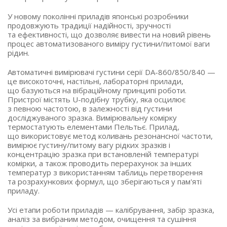
У новому поколінні приладів японські розробники
продовжують традиції надійності, зручності
та ефективності, що дозволяє вивести на новий рівень
процес автоматизованого виміру густини/питомої ваги
рідин.
Автоматичні вимірювачі густини серії DA-860/850/840 —
це високоточні, настільні, лабораторні прилади,
що базуються на вібраційному принципі роботи.
Пристрої містять U-подібну трубку, яка осцилює
з певною частотою, в залежності від густини
досліджуваного зразка. Вимірювальну комірку
термостатують елементами Пельтьє. Прилад,
що використовує метод коливань резонансної частоти,
вимірює густину/питому вагу рідких зразків і
концентрацію зразка при встановленій температурі
комірки, а також проводить перерахунок за інших
температур з використанням таблиць перетворення
та розрахункових формул, що зберігаються у пам'яті
приладу.
Усі етапи роботи приладів — калібрування, забір зразка,
аналіз за вибраним методом, очищення та сушіння