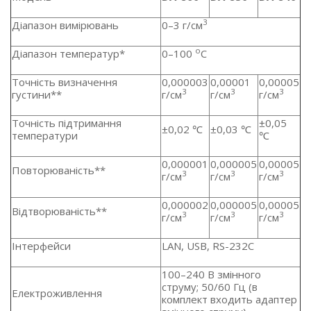
3
Діапазон вимірювань
0–3 г/см
о
Діапазон температур*
0–100
С
Точність визначення
0,000003
0,00001
0,00005
3
3
3
густини**
г/см
г/см
г/см
Точність підтримання
±0,05
±0,02 ℃
±0,03 ℃
температури
℃
0,000001
0,000005
0,00005
Повторюваність**
3
3
3
г/см
г/см
г/см
0,000002
0,000005
0,00005
Відтворюваність**
3
3
3
г/см
г/см
г/см
Інтерфейси
LAN, USB, RS-232C
100–240 В змінного
струму; 50/60 Гц (в
Електроживлення
комплект входить адаптер