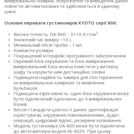
вимірювальної комірки, збереження та виведення даних
повністю автоматизовані та здійснюються в єдиному
циклі.
Основні переваги густиномірів KYOTO серії 800:
3
Висока точність: DA-860 – 3×10-6 г/см
.
Знижений час виміру ~10 с.
Мінімальний обсяг проби – 1 мл.
Компактні розміри.
Покращений інтерфейс програмного забезпечення.
Окремий блок керування та блок вимірювання:
вимірювальний блок можна помістити у витяжну
шафу та керувати ним дистанційно ззовні
Підвищена надійність: камера для спостереження
за вимірювальною коміркою та виявлення
бульбашок.
Підвищена ефективність: один блок керування може
бути підключений одночасно до 4 вимірювальних
блоків.
Високі стандарти цілісності даних: ідентифікація
користувачів, керування повноваженнями, аудит
операцій, цифровий підпис, резервне копіювання.
Модель густиноміра DA-860 може бути підключена
до автосамплера моделі AS-8030. При цьому