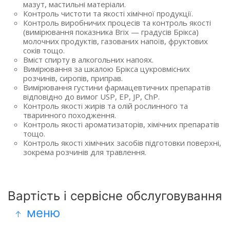
мазут, мастильні матеріали.
Контроль чистоти та якості хімічної продукції.
Контроль виробничих процесів та контроль якості
(вимірювання показника Brix — градусів Брікса)
молочних продуктів, газованих напоїв, фруктових
соків тощо.
Вміст спирту в алкогольних напоях.
Вимірювання за шкалою Брікса цукровмісних
розчинів, сиропів, приправ.
Вимірювання густини фармацевтичних препаратів
відповідно до вимог USP, EP, JP, ChP.
Контроль якості жирів та олій рослинного та
тваринного походження.
Контроль якості ароматизаторів, хімічних препаратів
тощо.
Контроль якості хімічних засобів підготовки поверхні,
зокрема розчинів для травлення.
Вартість і сервісне обслуговування
меню