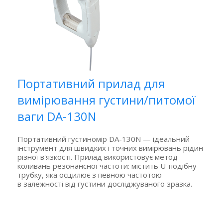
Портативний прилад для
вимірювання густини/питомої
ваги DA-130N
Портативний густиномір DA-130N — ідеальний
інструмент для швидких і точних вимірювань рідин
різної в'язкості.
Прилад використовує метод
коливань резонансної частоти: містить U-подібну
трубку, яка осцилює з певною частотою
в залежності від густини досліджуваного зразка.