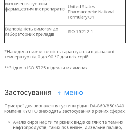
визначення густини
United States
фармацевтичних препаратів
Pharmacopeia: National
Formulary/31
Відповідність вимогам до
ISO 15212-1
лабораторних приладів
*Наведена нижче точність гарантується в діапазоні
температур від 0 до 90 °C для всіх серій.
**Згідно з ISO 5725 в ідеальних умовах.
Застосування
меню
Пристрої для визначення густини рідин DA-860/850/840
компанії KYOTO знаходять застосування в різних сферах:
Аналіз сирої нафти та різних видів світлих та темних
нафтопродуктів, таких як бензин, дизельне паливо,