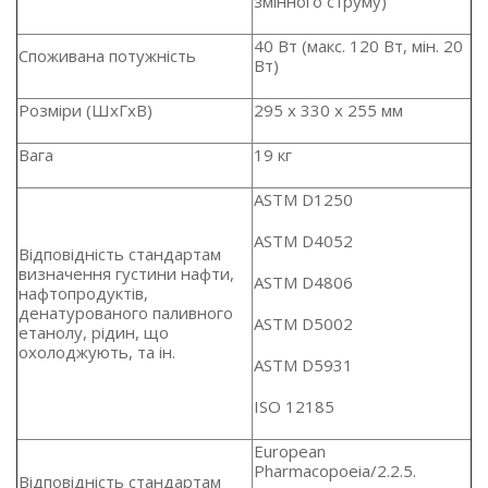
змінного струму)
40 Вт (макс. 120 Вт, мін. 20
Споживана потужність
Вт)
Розміри (ШхГхВ)
295 x 330 x 255 мм
Вага
19 кг
ASTM D1250
ASTM D4052
Відповідність стандартам
визначення густини нафти,
ASTM D4806
нафтопродуктів,
денатурованого паливного
ASTM D5002
етанолу, рідин, що
охолоджують, та ін.
ASTM D5931
ISO 12185
European
Pharmacopoeia/2.2.5.
Відповідність стандартам