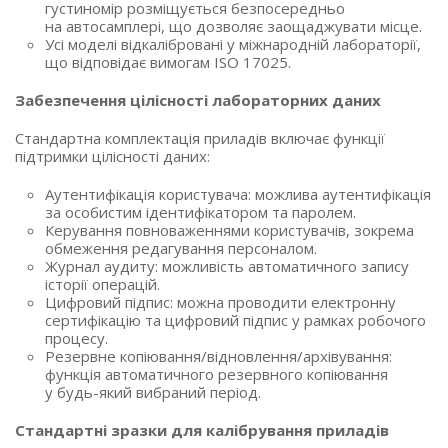
густиномір розміщується безпосередньо
на автосамплері, що дозволяє заощаджувати місце.
Усі моделі відкалібровані у міжнародній лабораторії,
що відповідає вимогам ISO 17025.
Забезпечення цілісності лабораторних даних
Стандартна комплектація приладів включає функції
підтримки цілісності даних:
Аутентифікація користувача: можлива аутентифікація
за особистим ідентифікатором та паролем.
Керування повноваженнями користувачів, зокрема
обмеження редагування персоналом.
Журнал аудиту: можливість автоматичного запису
історії операцій.
Цифровий підпис: можна проводити електронну
сертифікацію та цифровий підпис у рамках робочого
процесу.
Резервне копіювання/відновлення/архівування:
функція автоматичного резервного копіювання
у будь-який вибраний період.
Стандартні зразки для калібрування приладів