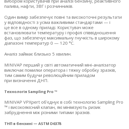
вибором користувачів при аналізі бензину, реактивного
палива, нафти, ЗВГ і розчинників.
Один вимір забезпечує повні та високоточні результати
у відповідності з усіма важливими стандартами — і
це все в одному приладі. Користувач може
встановлювати температуру і профілі співвідношення
фаз, що забезпечує максимальну гнучкість в широкому
діапазоні температур 0 — 120 °C.
Аналіз займає близько 5 хвилин.
MINIVAP перший у світі автоматичний міні-аналізатор
виключає помилки оператора і тяжку обробку зразків,
тим самим будучи революційним приладом
при визначенні ДНП.
Технологія Sampling Pro ™
MINIVAP VPXpert об'єднує в собі технологію Sampling Pro
™ і високоякісний клапан, які мінімізують ризик
забруднення між різними типами зразків.
ТНП в бензині — ASTM D6378