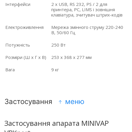
Інтерфейси
2 x USB, RS 232, PS / 2 для
принтера, PC, LIMS і зовнішня
клавіатура, зчитувач штрих-кодів
Електроживлення
Мережа змінного струму 220-240
В, 50/60 Гц
Потужність
250 Вт
Розміри (Ш х Г х В)
253 х 368 х 277 мм
Вага
9 кг
Застосування
меню
Застосування апарата MINIVAP