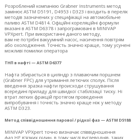
Розроблений компанією Grabner Instruments метод
замінює ASTM D5191, D4953 і D323 і входить в перелік
методів зазначених у специфікації на автомобільне
паливо ASTM D4814. Офіційні кореляційні формули
вказані в ASTM D6378 і запрограмовані в MINIVAP
VPXpert. При використанні даного методу,
вам не потрібні вакуумний насос, насичення повітрям
або охолодження. Точність значно краще, тому усунені
можливі помилки оператора
ТНП в нафті — ASTM D6377
Нафта збирається в циліндр з плаваючим поршнем
(Grabner
FPC) для утримання летючих сполук. Після
введення зразка нафти происходи струшування
всередині приладу для швидкої стабілізації тиску. Ні
втрат легких фракцій протягом проведення
випробування і точність значно краще ніж у методу
ASTM D323.
Метод співвідношення парової / рідкої фаз — ASTM D5188
MINIVAP VPXpert точно визначає співвідношення
фаз НЕ в'язких рідин, в тому числі вуглеводнів, таких