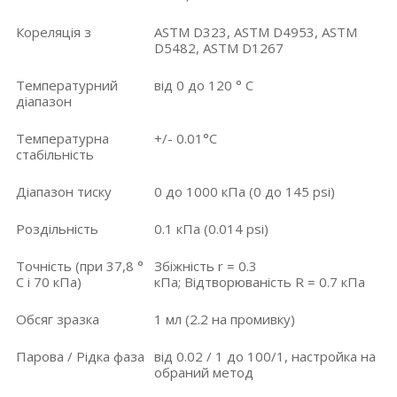
Кореляція з
ASTM D323, ASTM D4953, ASTM
D5482, ASTM D1267
Температурний
від 0 до 120 ° C
діапазон
Температурна
+/- 0.01°C
стабільність
Діапазон тиску
0 до 1000 кПа (0 до 145 psi)
Роздільність
0.1 кПа (0.014 psi)
Точність (при 37,8 °
Збіжність r = 0.3
C і 70 кПа)
кПа; Відтворюваність R = 0.7 кПа
Обсяг зразка
1 мл (2.2 на промивку)
Парова / Рідка фаза
від 0.02 / 1 до 100/1, настройка на
обраний метод