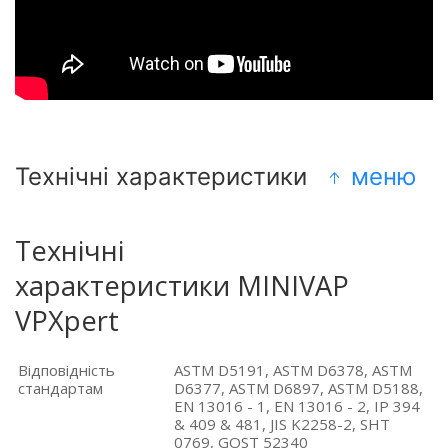
Технічні характеристики
меню
Технічні
характеристики MINIVAP
VPXpert
Відповідність
ASTM D5191, ASTM D6378, ASTM
стандартам
D6377, ASTM D6897, ASTM D5188,
EN 13016 - 1, EN 13016 - 2, IP 394
& 409 & 481, JIS K2258-2, SHT
0769, GOST 52340