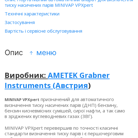
тиску насичених парів MINIVAP VPXpert
Технічні характеристики
Застосування
Вартість і сервісне обслуговування
Опис
меню
Виробник:
AMETEK Grabner
Instruments
(Австрия
)
призначений для автоматичного
MINIVAP VPXpert
визначення тиску насичених парів
(ДНП
) бензину,
бензин кисневмісних сумішей, сирої нафти, а так само
в зріджених вуглеводневих газах
(ЗВГ
).
MINIVAP VPXpert перевершив по точності класичні
стандарти визначення тиску парів і є першочерговим