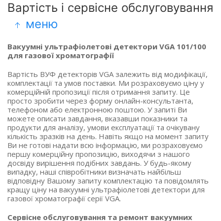
Вартість і сервісне обслуговування
меню
Вакуумні ультрафіолетові детектори VGA 101/100
для газової хроматографії
Вартість ВУФ детекторів VGA залежить від модифікації,
комплектації та умов поставки. Ми розраховуємо ціну у
комерційній пропозиції після отримання запиту. Це
просто зробити через форму онлайн-консультанта,
телефоном або електронною поштою. У запиті Ви
можете описати завдання, вказавши показники та
продукти для аналізу, умови експлуатації та очікувану
кількість зразків на день. Навіть якщо на момент запиту
Ви не готові надати всю інформацію, ми розраховуємо
першу комерційну пропозицію, виходячи з нашого
досвіду вирішення подібних завдань. У будь-якому
випадку, наші співробітники визначать найбільш
відповідну Вашому запиту комплектацію та повідомлять
кращу ціну на вакуумні ультрафіолетові детектори для
газової хроматографії серії VGA.
Сервісне обслуговування та ремонт вакуумних