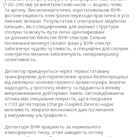
(120
–240 нм) за винятком газів-носіїв — водню, гелію
та аргону. Високоенергетичні, короткохвильові ВУФ-
фотони ініціюють електронні переходи практично в усіх
хімічних зв'язках. Результатом є спектральні
«відбитки
пальців», які є специфічними для окремої структури
сполуки та можуть бути легко ідентифіковані
за допомогою бібліотек ВУФ-спектрів. Сильне
поглинання молекул газової фази у ВУФ-спектрі
забезпечує чудову чутливість, а специфічні для сполуки
спектри поглинання забезпечують неперевершену
селективність.
Детектор приєднується через термостатовану
трансферлінію для перенесення зразка безпосередньо
від капілярної колонки газового хроматографа. Аналіти
надходять у проточну кювету та піддаються впливу
випромінювання дейтерієвої лампи. Світловідбиваюча
оптика має спеціальне покриття, що в поєднанні
з ПЗЗ детектором
(Charge
-Coupled Device) надає
можливість збирати високоякісні дані поглинання
у вакуумному ультрафіолеті.
Детектори ВУФ працюють за нормального
атмосферного тиску, отже швидкість потоку