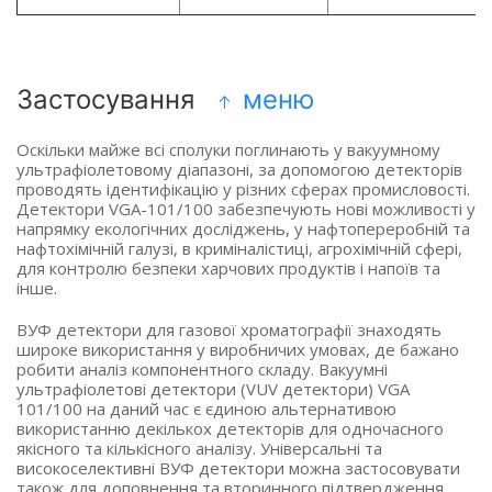
Застосування
меню
Оскільки майже всі сполуки поглинають у вакуумному
ультрафіолетовому діапазоні, за допомогою детекторів
проводять ідентифікацію у різних сферах промисловості.
Детектори VGA-101/100 забезпечують нові можливості у
напрямку екологічних досліджень, у нафтопереробній та
нафтохімічній галузі, в криміналістиці, агрохімічній сфері,
для контролю безпеки харчових продуктів і напоїв та
інше.
ВУФ детектори для газової хроматографії знаходять
широке використання у виробничих умовах, де бажано
робити аналіз компонентного складу. Вакуумні
ультрафіолетові детектори (VUV детектори) VGA
101/100 на даний час є єдиною альтернативою
використанню декількох детекторів для одночасного
якісного та кількісного аналізу. Універсальні та
високоселективні ВУФ детектори можна застосовувати
також для доповнення та вторинного підтвердження