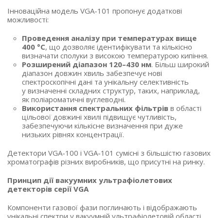
Інноваційна модель VGA-101 пропонує додаткові
можливості:
Проведення аналізу при температурах вище
400 °C
, що дозволяє ідентифікувати та кількісно
визначати сполуки з високою температурою кипіння.
Розширений діапазон 120–430 нм
. Більш широкий
діапазон довжин хвиль забезпечує нові
спектроскопічні дані та унікальну селективність
у визначенні складних структур, таких, наприклад,
як поліароматичні вуглеводні.
Використання спектральних фільтрів
в області
цільової довжині хвилі підвищує чутливість,
забезпечуючи кількісне визначення при дуже
низьких рівнях концентрації.
Детектори VGA-100
і VGA-101
сумісні з більшістю газових
хроматографів різних виробників, що присутні на ринку.
Принцип дії вакуумних ультрафіолетових
детекторів серії VGA
Компоненти газової фази поглинають і відображають
унікальні спектри у вакуумній ультрафіолетовій області