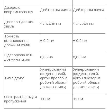
Джерело
Дейтерієва лампа
Дейтерієва лампа
випромінювання
Діапазон довжин
120–430 нм
120–240 нм
хвиль
Точність
встановлення
± 0,2 нм
± 0,2 нм
довжини хвилі
Відтворюваність
0,05 нм
0,05 нм
довжини хвилі
Універсальний
Універсальний
(водень, гелій,
(водень, гелій,
Тип відгуку
аргон прозорі в
аргон прозорі в
робочій області
робочій області
довжин хвиль)
довжин хвиль)
Спектральна смуга
<1 нм
<1 нм
пропускання