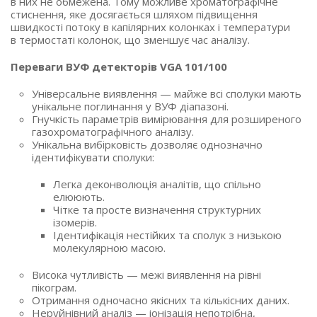
в них не обмежена. Тому можливе хроматографічне
стиснення, яке досягається шляхом підвищення
швидкості потоку в капілярних колонках і температури
в термостаті колонок, що зменшує час аналізу.
Переваги ВУФ детекторів VGA 101/100
Універсальне виявлення — майже всі сполуки мають
унікальне поглинання у ВУФ діапазоні.
Гнучкість параметрів вимірювання для розширеного
газохроматографічного аналізу.
Унікальна вибірковість дозволяє однозначно
ідентифікувати сполуки:
Легка деконволюція аналітів, що спільно
елююють.
Чітке та просте визначення структурних
ізомерів.
Ідентифікація нестійких та сполук з низькою
молекулярною масою.
Висока чутливість — межі виявлення на рівні
пікограм.
Отримання одночасно якісних та кількісних даних.
Неруйнівний аналіз — іонізація непотрібна,