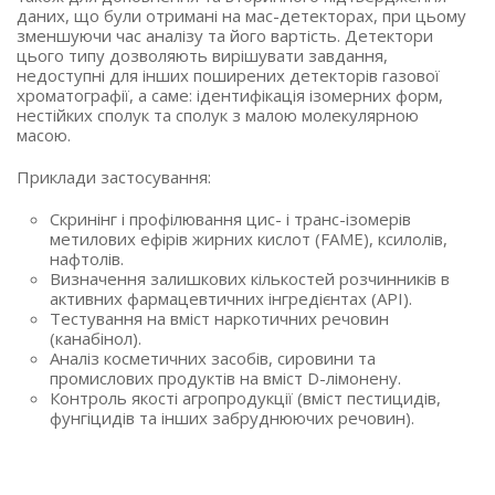
даних, що були отримані на мас-детекторах, при цьому
зменшуючи час аналізу та його вартість. Детектори
цього типу дозволяють вирішувати завдання,
недоступні для інших поширених детекторів газової
хроматографії, а саме: ідентифікація ізомерних форм,
нестійких сполук та сполук з малою молекулярною
масою.
Приклади застосування:
Скринінг і профілювання цис- і транс-ізомерів
метилових ефірів жирних кислот (FAME), ксилолів,
нафтолів.
Визначення залишкових кількостей розчинників в
активних фармацевтичних інгредієнтах (API).
Тестування на вміст наркотичних речовин
(канабінол).
Аналіз косметичних засобів, сировини та
промислових продуктів на вміст D-лімонену.
Контроль якості агропродукції (вміст пестицидів,
фунгіцидів та інших забруднюючих речовин).