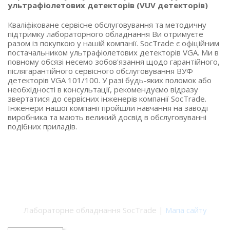
ультрафіолетових детекторів (VUV детекторів)
Кваліфіковане сервісне обслуговування та методичну
підтримку лабораторного обладнання Ви отримуєте
разом із покупкою у нашій компанії. SocTrade є офіційним
постачальником ультрафіолетових детекторів VGA. Ми в
повному обсязі несемо зобов'язання щодо гарантійного,
післягарантійного сервісного обслуговування ВУФ
детекторів VGA 101/100. У разі будь-яких поломок або
необхідності в консультації, рекомендуємо відразу
звертатися до сервісних інженерів компанії SocTrade.
Інженери нашої компанії пройшли навчання на заводі
виробника та мають великий досвід в обслуговуванні
подібних приладів.
Лабораторне обладнання SocTrade |
Мапа сайту