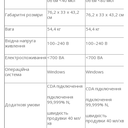
об'єм <40 мкл
об'єм <80 мкл
76,2 x 33 x 43,2
Габаритні розміри
76,2 x 33 x 43,2 см
см
Вага
54,4 кг
54,4 кг
Вхідна напруга
100–240 В
100–240 В
живлення
Електроспоживання
<700 ВА
<700 ВА
Операційна
Windows
Windows
система
CDA підключення
CDA підключення
підключення
підключення
99,999% N,
Додаткові умови
99,999% N,
швидкість
швидкість
продувки 40 мл/
продувки 40 мл/хв
хв