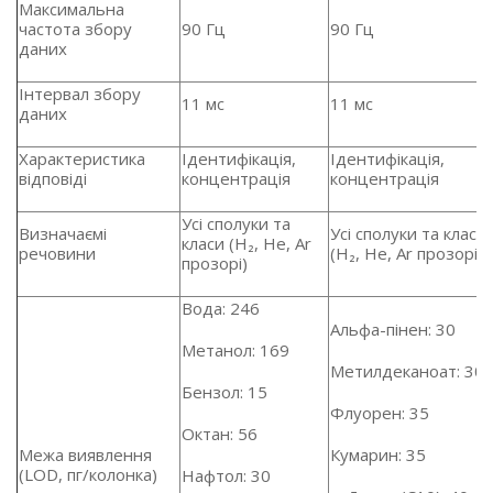
Максимальна
частота збору
90 Гц
90 Гц
даних
Інтервал збору
11 мс
11 мс
даних
Характеристика
Ідентифікація,
Ідентифікація,
відповіді
концентрація
концентрація
Усі сполуки та
Визначаємі
Усі сполуки та класи
класи (H₂, He, Ar
речовини
(H₂, He, Ar прозорі)
прозорі)
Вода: 246
Альфа-пінен: 30
Метанол: 169
Метилдеканоат: 30
Бензол: 15
Флуорен: 35
Октан: 56
Межа виявлення
Кумарин: 35
(LOD, пг/колонка)
Нафтол: 30