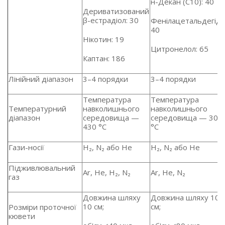
н-Декан (C10): 40
Дериватизований
β-естрадіол: 30
Фенілацетальдегід:
40
Нікотин: 19
Цитронелол: 65
Каптан: 186
Лінійний діапазон
3–4 порядки
3–4 порядки
Температура
Температура
Температурний
навколишнього
навколишнього
діапазон
середовища —
середовища — 300
430 °C
°C
Гази-носії
H₂, N₂ або He
H₂, N₂ або He
Підживлювальний
Ar, He, H₂, N₂
Ar, He, N₂
газ
Довжина шляху
Довжина шляху 10
10 см;
см;
Розміри проточної
кювети