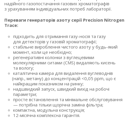
надійного газопостачання газових хроматографів
з урахуванням індивідуальних потреб лабораторії.
Переваги генераторів азоту серії Precision Nitrogen
Trace:
підходить для отримання газу-носія та газу
для детекторів у газовій хроматографії;
стабільне вироблення чистого азоту у будь-який
момент, коли це необхідно;
регенеративні колонки з вуглецевими
молекулярними ситами
(CMS
) видаляють кисень
та вологу;
каталітична камера для видалення вуглеводнів
(напр
., метану) до концентрацій <0,05 ppm, що є
найкращим показником на ринку;
надшвидкий запуск, швидкий вихід на робочі
параметри;
просте встановлення та мінімальне обслуговування
— потрібна тільки щорічна заміна фільтра;
компактна, модульна конструкція;
12-місячна комплексна гарантія.