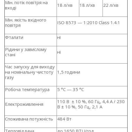
Мін. потік повітря на
18 л/хв
18 л/хв
22 л/хв
вході
Мін. якість вхідного
ISO 8573 — 1:2010 Class 1.4.1
повітря
Фталати
ні
Рідини у завислому
ні
стані
Час запуску для виходу
на номінальну чистоту
1,5 години
газу
Робоча температура
5 °C — 35 °C
110 В ± 10 %, 60 Гц, 4,4 А / 230
Електроживлення
В ± 10 %, 50 Гц, 2,1 А
Споживана потужність
484 Вт
Тепловіддача
до 1650 BTU/год