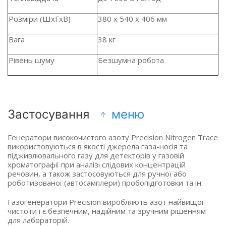
Розміри (ШxГxВ)
380 х 540 х 406 мм
Вага
38 кг
Рівень шуму
Безшумна робота
Застосування
меню
Генератори високочистого азоту Precision Nitrogen Trace
використовуються в якості джерела газа-носія та
підживлювального газу для детекторів у газовій
хроматографії при аналізі слідових концентрацій
речовин, а також застосовуються для ручної або
роботизованої (автосамплери) пробопідготовки та ін.
Газогенератори Precision виробляють азот найвищої
чистоти і є безпечним, надійним та зручним рішенням
для лабораторій.