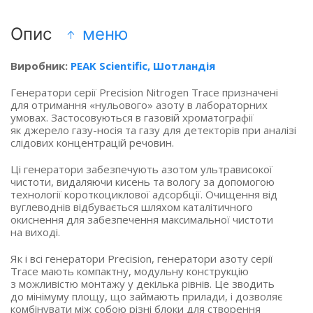
Опис
меню
Виробник:
PEAK Scientific, Шотландія
Генератори серії Precision Nitrogen Trace призначені
для отримання
«нульового
» азоту в лабораторних
умовах. Застосовуються в газовій хроматографії
як джерело газу-носія та газу для детекторів при аналізі
слідових концентрацій речовин.
Ці генератори забезпечують азотом ультрависокої
чистоти, видаляючи кисень та вологу за допомогою
технології короткоциклової адсорбції. Очищення від
вуглеводнів відбувається шляхом каталітичного
окиснення для забезпечення максимальної чистоти
на виході.
Як і всі генератори Precision, генератори азоту серії
Trace мають компактну, модульну конструкцію
з можливістю монтажу у декілька рівнів. Це зводить
до мінімуму площу, що займають прилади, і дозволяє
комбінувати між собою різні блоки для створення