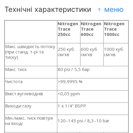
Технічні характеристики
меню
Nitrogen
Nitrogen
Nitrogen
Trace
Trace
Trace
250cc
600cc
1000cc
Макс. швидкість потоку
250 куб.
600 куб.
1000 куб.
(при станд. т-рі та
см/хв
см/хв
см/хв
тиску)
Макс. тиск
80 psi / 5,5 бар
Чистота
>99,9995 %
Вміст вуглеводнів
<0,05 ppm
Виходи газу
1 x 1/4” BSPP
Мін./макс. тиск повітря
120–145 psi / 8,3–10 bar
на вході