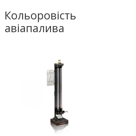
Кольоровість
авіапалива