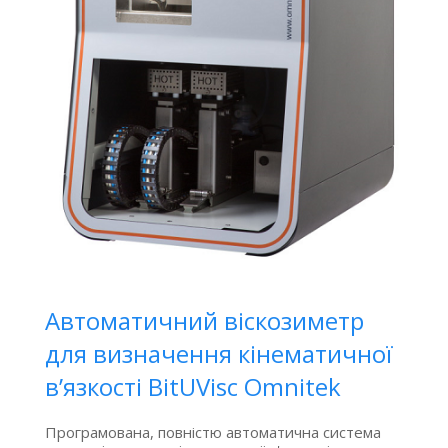
Автоматичний віскозиметр
для визначення кінематичної
в’язкості BitUVisc Omnitek
Програмована, повністю автоматична система