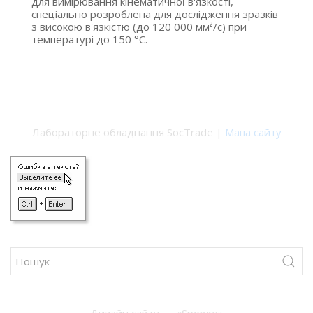
для вимірювання кінематичної в'язкості,
спеціально розроблена для дослідження зразків
з високою в'язкістю (до 120 000 мм²/с) при
температурі до 150 °C.
Лабораторне обладнання SocTrade |
Мапа сайту
Дизайн сайту — «Sponge»