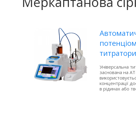
Меркаптанова сір
Автомати
потенціом
титратори 
Універсальна ти
заснована на АТ
використовуєть
концентрації до
в рідинах або т