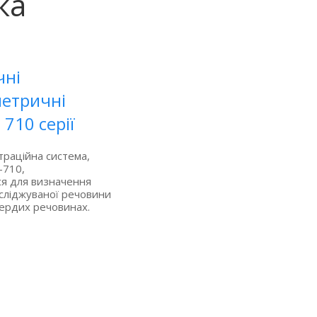
ка
чні
етричні
710 серії
траційна система,
-710,
ся для визначення
сліджуваної речовини
вердих речовинах.