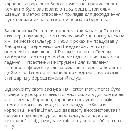
харчової, аграрної та борошномельної промисловості.
Компанію було засновано в 1962 році в Стокгольмі,
Швеція, з метою створення приладів для дослідження
функціональних властивостей зерна та борошна.
Засновником Perten Instruments став Харальд Пертен —
інженер, науковець і син пекаря, який спеціалізувався на
хімії зернових культур. У 1950-х роках він працював у
Лабораторії зернових при Шведському інституті
ремесел і промисловості. Разом із колегою Свеном
Хагбергом Пертен розробив метод визначення числа
падіння — практичний інструмент для виявлення
активності ферменту альфа-амілази в зерні та борошні.
Цей метод і сьогодні залишається одним із ключових
стандартів у борошномельній галузі.
Від моменту свого заснування Perten Instruments була
піонером у розробці аналітичних приладів для контролю
якості зерна, борошна, харчових продуктів і кормів.
Сьогодні компанія входить до складу глобальної
корпорації PerkinElmer, що дає змогу використовувати
потужні наукові ресурси, впроваджувати передові
технології та підтримувати клієнтів у понад 100 країнах
світу.