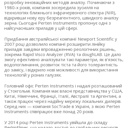
розробку інноваційних методів аналізу. Починаючи з
1980-х років, компанія зосередила зусилля на
технологіях ближнього інфрачервоного спектра (NIR),
відкривши нову еру безреагентного, швидкого аналізу
зерна. Сьогодні Perten Instruments пропонує одні з
найсучасніших приладів у цій сфері.
Придбання австралійської компанії Newport Scientific у
2007 році дозволило компанії розширити лінійку
приладів завдяки впровадженню реологічних рішень,
зокрема Rapid Visco Analyzer (RVA) та doughLAB. Це дало
змогу ефективно аналізувати такі параметри, як в’язкість,
водопоглинання, розвиток тіста та його толерантність
до замісу, і відкрило нові можливості для використання
технологій у різних галузях.
Головний офіс Perten Instruments і надалі розташований
у Стокгольмі. Компанія має власні представництва у США,
Китаї, Німеччині, Франції, Італії, Австралії та Аргентині, а
також працює через надійну мережу локальних дилерів.
Серед них — компанія SocTrade в Україні, з якою Perten
Instruments співпрацює вже понад 20 років.
У 2014 році Perten Instruments увійшла до складу
PerkinElmer, що надало доступ до глобальних ресурсів,