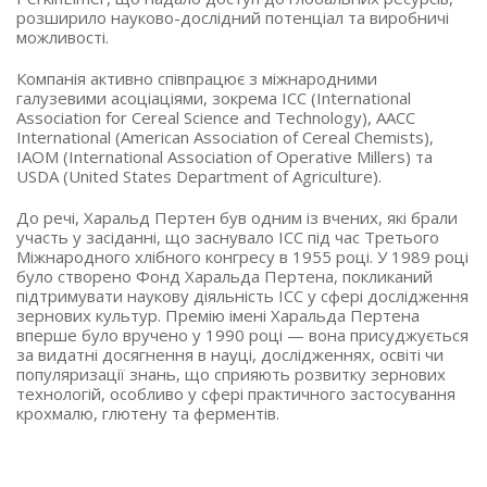
розширило науково-дослідний потенціал та виробничі
можливості.
Компанія активно співпрацює з міжнародними
галузевими асоціаціями, зокрема ICC (International
Association for Cereal Science and Technology), AACC
International (American Association of Cereal Chemists),
IAOM (International Association of Operative Millers) та
USDA (United States Department of Agriculture).
До речі, Харальд Пертен був одним із вчених, які брали
участь у засіданні, що заснувало ICC під час Третього
Міжнародного хлібного конгресу в 1955 році. У 1989 році
було створено Фонд Харальда Пертена, покликаний
підтримувати наукову діяльність ICC у сфері дослідження
зернових культур. Премію імені Харальда Пертена
вперше було вручено у 1990 році — вона присуджується
за видатні досягнення в науці, дослідженнях, освіті чи
популяризації знань, що сприяють розвитку зернових
технологій, особливо у сфері практичного застосування
крохмалю, глютену та ферментів.