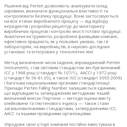
Рішення від Perten дозволяють аналізувати склад
сировини, визначати функціональні властивості та
контролювати безпеку продукції. Вони застосовуються
на всіх етапах виробничого процесу — від відбору
інгредієнтів і розробки рецептур до моніторингу
виробничих процесів і контролю якості готової продукції.
Аналітичні інструменти, розроблені фахівцями компанії,
ефективно працюють як у польових умовах, так і в
лабораторіях, на виробництві, в науково-дослідних
установах та інтегровані у технологічні лінії.
Метод визначення числа падіння, впроваджений Perten
Instruments, став світовим стандартом: він був визнаний
ICC у 1968 році (стандарт № 107/1), AACCI у 1972 році
(стандарт № 56-81.03), а також ISO (стандарт 3093:2009)
і багатьма національними органами стандартизації.
Прилади Perten Falling Number залишаються єдиними,
що відповідають затвердженим методикам. Інший
визначний внесок Пертена — методи оцінки вмісту
клейковини та глютенового індексу — також стали
загальновизнаними стандартами, затвердженими ICC,
AACC та іншими провідними організаціями.
Упродовж своєї історії компанія постійно інвестувала в