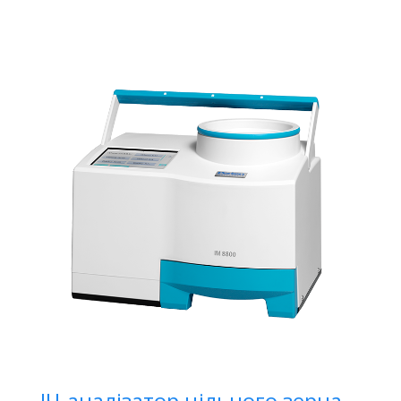
ІЧ-аналізатор цільного зерна