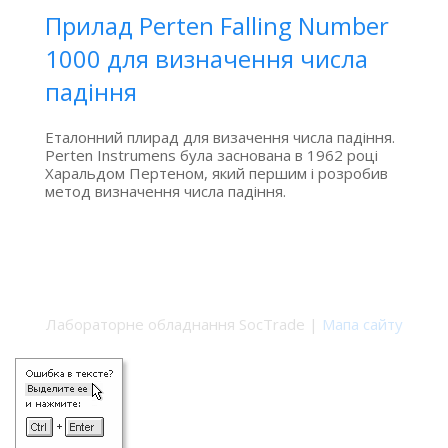
Прилад Perten Falling Number
1000 для визначення числа
падіння
Еталонний плирад для визачення числа падіння.
Perten Instrumens була заснована в 1962 році
Харальдом Пертеном, який першим і розробив
метод визначення числа падіння.
Лабораторне обладнання SocTrade |
Мапа сайту