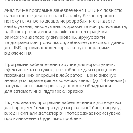
Аналітичне програмне забезпечення FUTURA повністю
налаштоване для технології аналізу безперервного
потоку
(CFA
). Воно дозволяє розробляти стандарти
калібрування, виконує аналіз зразків та контролює якість,
здійснює розведення зразків з концентраціями
за межами діапазону вимірювань, друкує звіти
та діаграми контролю якості, забезпечує експорт даних
до LIMS, промиває колектор та керує операціями
відключення.
Програмне забезпечення зручне для користувачів,
ефективне та потужне, розроблене для спрощення
повсякденних операцій в лабораторії. Воно виконує
аналіз усіх параметрів на кожному каналі
(до
14 каналів) і
запускає автосамплери та допоміжне обладнання
для автоматичної підготовки зразків.
Під час аналізу програмне забезпечення відстежує всі
дані процесу
(температуру
нагрівальної бані, напругу,
вихідні сигнали детекторів) і попереджає користувача
про виникнення будь-яких проблем.