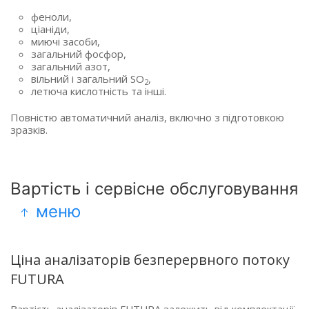
феноли,
ціаніди,
миючі засоби,
загальний фосфор,
загальний азот,
вільний і загальний SO
,
2
летюча кислотність та інші.
Повністю автоматичний аналіз, включно з підготовкою
зразків.
Вартість і сервісне обслуговування
меню
Ціна аналізаторів безперервного потоку
FUTURA
Вартість аналізаторів FUTURA залежить від комплектації