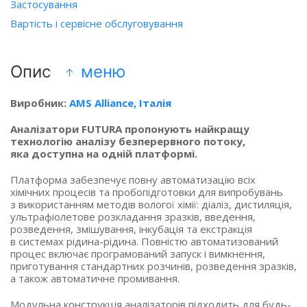
Застосування
Вартість і сервісне обслуговування
Опис
меню
Виробник:
AMS Alliance, Італія
Аналізатори FUTURA пропонують найкращу
технологію аналізу безперервного потоку,
яка доступна на одній платформі.
Платформа забезпечує повну автоматизацію всіх
хімічних процесів та пробопідготовки для випробувань
з використанням методів вологої хімії: діаліз, дистиляція,
ультрафіолетове розкладання зразків, введення,
розведення, змішування, інкубація та екстракція
в системах рідина-рідина. Повністю автоматизований
процес включає програмований запуск і вимкнення,
приготування стандартних розчинів, розведення зразків,
а також автоматичне промивання.
Модульна конструкція аналізаторів підходить для будь-