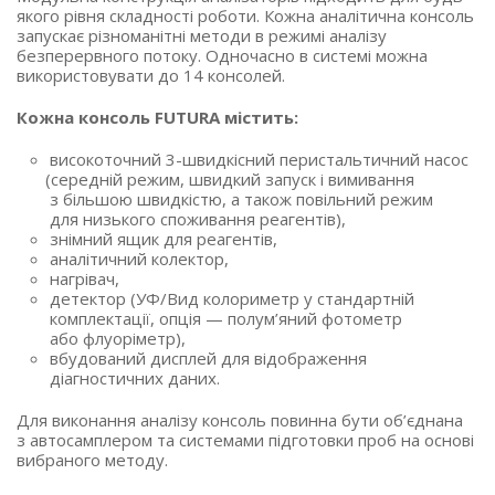
якого рівня складності роботи. Кожна аналітична консоль
запускає різноманітні методи в режимі аналізу
безперервного потоку. Одночасно в системі можна
використовувати до 14 консолей.
Кожна консоль FUTURA містить:
високоточний 3-швидкісний перистальтичний насос
(середній
режим, швидкий запуск і вимивання
з більшою швидкістю, а також повільний режим
для низького споживання реагентів),
знімний ящик для реагентів,
аналітичний колектор,
нагрівач,
детектор
(УФ
/Вид колориметр у стандартній
комплектації, опція — полум’яний фотометр
або флуоріметр),
вбудований дисплей для відображення
діагностичних даних.
Для виконання аналізу консоль повинна бути об’єднана
з автосамплером та системами підготовки проб на основі
вибраного методу.