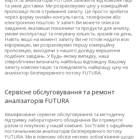
та умов доставки. Ми розраховуємо ціну у комерційній
пропозиції після отримання запиту. Це просто зробити
через форму онлайн-консультанта, телефоном або
електронною поштою. У запиті Ви можете описати
завдання, вказавши показники та продукти для аналізу,
умови експлуатації та очікувану кількість зразків на день.
Навіть якщо на момент запиту Ви не готові надати всю
інформацію, ми розраховуємо першу комерційну
пропозицію, виходячи з нашого досвіду вирішення
подібних завдань. У будь-якому випадку, наші
співробітники визначать найбільш відповідну Вашому
запиту комплектацію та повідомлять найкращу ціну на
аналізатор безперервного потоку FUTURA.
Сервісне обслуговування та ремонт
аналізаторів FUTURA
Кваліфіковане сервісне обслуговування та методичну
підтримку лабораторного обладнання Ви отримуєте
разом із покупкою у нашій компанії. SocTrade є офіційним
постачальником аналізаторів безперервного потоку
FUTURA. Ми в повному обсязі несемо зобов'язання щодо