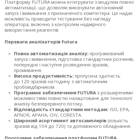
Платформу FUTURA можна інтегрувати з модулем повної
автоматизації, що дозволяє виконувати автономний
запуск і вимикання з призначеного комп'ютера. Це надає
можливість проводити тестування без нагляду
оператора, включно з контролем надмірного
використання реагентів.
Переваги аналізаторів Futura
Повна автоматизація аналізу
:
програмований
запуск і вимкнення, підготовка стандартних розчинів,
попереднє і наступне розведення зразків,
промивання.
Висока продуктивність
:
пропускна здатність
до 120 зразків на годину з автоматичним
пробовідбірником.
Програмне забезпечення FUTURA
з розширеними
можливостями повністю налаштоване для технології
аналізу безперервного потоку.
Відповідність стандартним методам
:
ISO, EPA,
AFNOR, APAHA, OIV, CORESTA.
Широкий асортимент автосамплерів
(кількість
зразків від 104 до 720) та допоміжного обладнання.
Програмне забезпечення платформи FUTURA