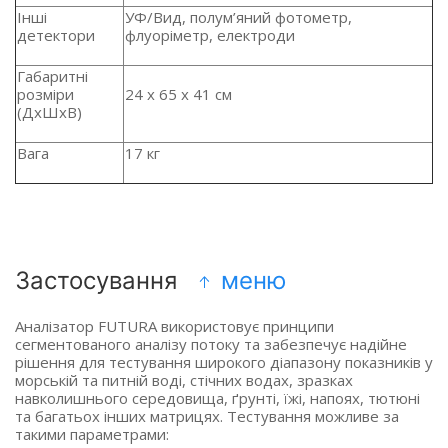
Інші
УФ/Вид, полум’яний фотометр,
детектори
флуоріметр, електроди
Габаритні
розміри
24 x 65 x 41 см
(ДхШхВ)
Вага
17 кг
Застосування
меню
Аналізатор FUTURA використовує принципи
сегментованого аналізу потоку та забезпечує надійне
рішення для тестування широкого діапазону показників у
морській та питній воді, стічних водах, зразках
навколишнього середовища, ґрунті, їжі, напоях, тютюні
та багатьох інших матрицях. Тестування можливе за
такими параметрами: