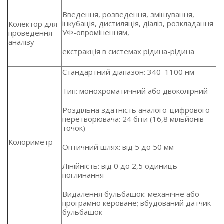
Введення, розведення, змішування,
інкубація, дистиляція, діаліз, розкладання
Колектор для
УФ-опроміненням,
проведення
аналізу
екстракція в системах рідина-рідина
Стандартний діапазон: 340–1100 нм
Тип: монохроматичний або двоколірний
Роздільна здатність аналого-цифрового
перетворювача: 24 біти (16,8 мільйонів
точок)
Колориметр
Оптичний шлях: від 5 до 50 мм
Лінійність: від 0 до 2,5 одиниць
поглинання
Видалення бульбашок: механічне або
програмно кероване; вбудований датчик
бульбашок