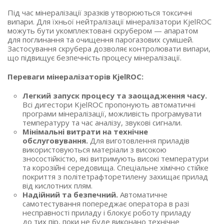
Під час мінералізації зразків утворюються токсичні
випари. Для їхньої нейтралізації мінералізатори KjelROC
можуть бути укомплектовані скрубером — апаратом
для поглинання та очищення парогазових сумішей.
Застосування скрубера дозволяє контролювати випари,
що підвищує безпечність процесу мінералізації.
Переваги мінералізаторів KjelROC:
Легкий запуск процесу та заощадження часу.
Всі дигестори KjelROC пропонують автоматичні
програми мінералізації, можливість програмувати
температуру та час аналізу, звукові сигнали.
Мінімальні витрати на технічне
обслуговування.
Для виготовлення приладів
використовуються матеріали з високою
зносостійкістю, які витримують високі температури
та корозійні середовища. Спеціальне хімічно стійке
покриття з політетрафторетилену захищає прилад
від кислотних плям.
Надійний та безпечний.
Автоматичне
самотестування попереджає оператора в разі
несправності приладу і блокує роботу приладу
до тих пір, поки не буде виконано технічне