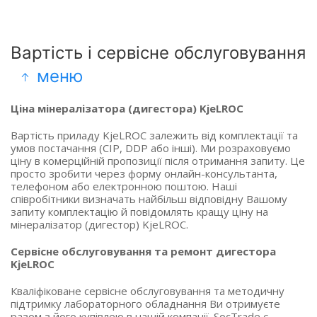
Вартість і сервісне обслуговування
меню
Ціна мінералізатора (дигестора) KjeLROC
Вартість приладу KjeLROC залежить від комплектації та
умов постачання (CIP, DDP або інші). Ми розраховуємо
ціну в комерційній пропозиції після отримання запиту. Це
просто зробити через форму онлайн-консультанта,
телефоном або електронною поштою. Наші
співробітники визначать найбільш відповідну Вашому
запиту комплектацію й повідомлять кращу ціну на
мінералізатор (дигестор) KjeLROC.
Сервісне обслуговування та ремонт дигестора
KjeLROC
Кваліфіковане сервісне обслуговування та методичну
підтримку лабораторного обладнання Ви отримуєте
разом з його купівлею в нашій компанії. SocTrade є