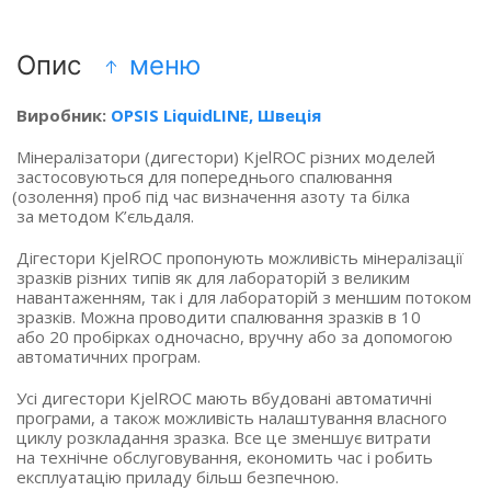
Опис
меню
Виробник:
OPSIS LiquidLINE, Швеція
Мінералізатори
(дигестори
) KjelROC різних моделей
застосовуються для попереднього спалювання
(озолення
) проб під час визначення азоту та білка
за методом К’єльдаля.
Дігестори KjelROC пропонують можливість мінералізації
зразків різних типів як для лабораторій з великим
навантаженням, так і для лабораторій з меншим потоком
зразків. Можна проводити спалювання зразків в 10
або 20 пробірках одночасно, вручну або за допомогою
автоматичних програм.
Усі дигестори KjelROC мають вбудовані автоматичні
програми, а також можливість налаштування власного
циклу розкладання зразка. Все це зменшує витрати
на технічне обслуговування, економить час і робить
експлуатацію приладу більш безпечною.