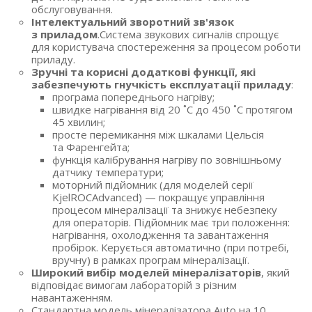
обслуговування.
Інтелектуальний зворотний зв'язок
з приладом
.Система звукових сигналів спрощує
для користувача спостереження за процесом роботи
приладу.
Зручні та корисні додаткові функції, які
забезпечують гнучкість експлуатації приладу
:
програма попереднього нагріву;
швидке нагрівання від 20 ˚C до 450 ˚C протягом
45 хвилин;
просте перемикання між шкалами Цельсія
та Фаренгейта;
функція калібрування нагріву по зовнішньому
датчику температури;
моторний підйомник
(для
моделей серії
KjelROCAdvanced) — покращує управління
процесом мінералізації та знижує небезпеку
для операторів. Підйомник має три положення:
нагрівання, охолодження та завантаження
пробірок. Керується автоматично
(при
потребі,
вручну) в рамках програм мінералізації.
Широкий вибір моделей мінералізаторів
, який
відповідає вимогам лабораторій з різним
навантаженням.
Стандартна модель мінералізатора Auto на 10