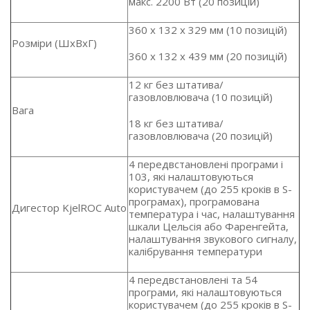
макс. 2200 Вт (20 позицій)
360 x 132 x 329 мм (10 позицій)
Розміри (ШxВxГ)
360 x 132 x 439 мм (20 позицій)
12 кг без штатива/
газовловлювача (10 позицій)
Вага
18 кг без штатива/
газовловлювача (20 позицій)
4 передвстановлені програми і
103, які налаштовуються
користувачем (до 255 кроків в S-
програмах), програмована
Дигестор KjelROC Auto
температура і час, налаштування
шкали Цельсія або Фаренгейта,
налаштування звукового сигналу,
калібрування температури
4 передвстановлені та 54
програми, які налаштовуються
користувачем (до 255 кроків в S-