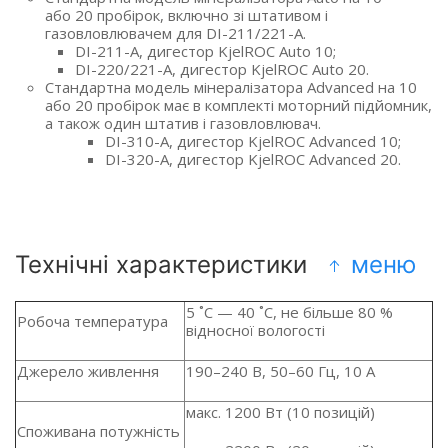
або 20 пробірок, включно зі штативом і
газовловлювачем для DI-211/221-A.
DI-211-A, дигестор KjelROC Auto 10;
DI-220/221-A, дигестор KjelROC Auto 20.
Стандартна модель мінералізатора Advanced на 10
або 20 пробірок має в комплекті моторний підйомник,
а також один штатив і газовловлювач.
DI-310-A, дигестор KjelROC Advanced 10;
DI-320-A, дигестор KjelROC Advanced 20.
Технічні характеристики
меню
5 ˚C — 40 ˚C, не більше 80 %
Робоча температура
відносної вологості
Джерело живлення
190–240 В, 50–60 Гц, 10 A
макс. 1200 Вт (10 позицій)
Споживана потужність