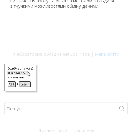
визначення азоту та білка за методом К’єльдаля
з гнучкими можливостями обміну даними.
Лабораторне обладнання SocTrade |
Мапа сайту
Дизайн сайту — «Sponge»