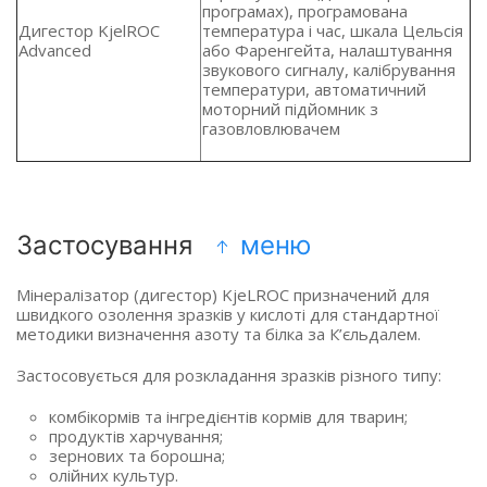
програмах), програмована
Дигестор KjelROC
температура і час, шкала Цельсія
Advanced
або Фаренгейта, налаштування
звукового сигналу, калібрування
температури, автоматичний
моторний підйомник з
газовловлювачем
Застосування
меню
Мінералізатор (дигестор) KjeLROC призначений для
швидкого озолення зразків у кислоті для стандартної
методики визначення азоту та білка за К’єльдалем.
Застосовується для розкладання зразків різного типу:
комбікормів та інгредієнтів кормів для тварин;
продуктів харчування;
зернових та борошна;
олійних культур.