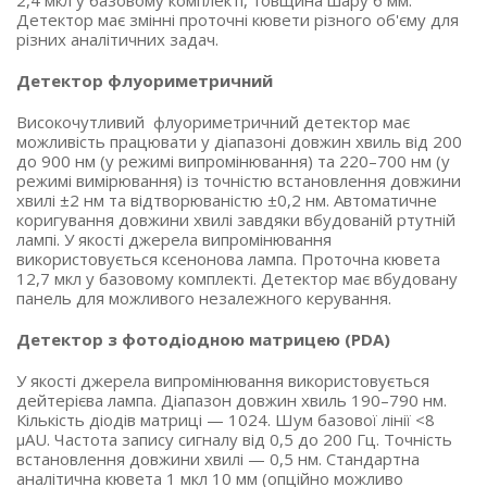
Детектор має змінні проточні кювети різного об'єму для
різних аналітичних задач.
Детектор флуориметричний
Високочутливий флуориметричний детектор має
можливість працювати у діапазоні довжин хвиль від 200
до 900 нм (у режимі випромінювання) та 220–700 нм (у
режимі вимірювання) із точністю встановлення довжини
хвилі ±2 нм та відтворюваністю ±0,2 нм. Автоматичне
коригування довжини хвилі завдяки вбудованій ртутній
лампі. У якості джерела випромінювання
використовується ксенонова лампа. Проточна кювета
12,7 мкл у базовому комплекті. Детектор має вбудовану
панель для можливого незалежного керування.
Детектор з фотодіодною матрицею (PDA)
У якості джерела випромінювання використовується
дейтерієва лампа. Діапазон довжин хвиль 190–790 нм.
Кількість діодів матриці — 1024. Шум базової лінії <8
μAU. Частота запису сигналу від 0,5 до 200 Гц. Точність
встановлення довжини хвилі — 0,5 нм. Стандартна
аналітична кювета 1 мкл 10 мм (опційно можливо