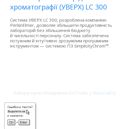
хроматографії (УВЕРХ) LC 300
Система УВЕРХ LC 300, розроблена компанією
PerkinElmer, дозволяє збільшити продуктивність
лабораторій без збільшення бюджету
й чисельності персоналу. Система забезпечена
потужним й інтуїтивно зрозумілим програмним
інструментом — системою ПЗ SimplicityChrom™.
Лабораторне обладнання SocTrade |
Мапа сайту