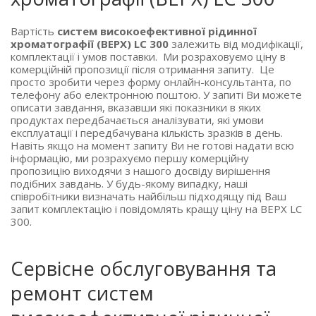
Вартість
систем високоефективної рідинної
хроматографії (ВЕРХ) LC 300
залежить від модифікації,
комплектації і умов поставки. Ми розраховуємо ціну в
комерційній пропозиції після отримання запиту. Це
просто зробити через форму онлайн-консультанта, по
телефону або електронною поштою. У запиті Ви можете
описати завдання, вказавши які показники в яких
продуктах передбачається аналізувати, які умови
експлуатації і передбачувана кількість зразків в день.
Навіть якщо на момент запиту Ви не готові надати всю
інформацію, ми розрахуємо першу комерційну
пропозицію виходячи з нашого досвіду вирішення
подібних завдань. У будь-якому випадку, наші
співробітники визначать найбільш підходящу під Ваш
запит комплектацію і повідомлять кращу ціну на ВЕРХ LC
300.
Сервісне обслуговування та
ремонт систем