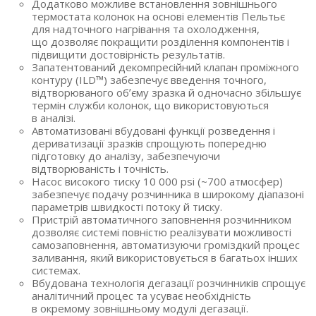
Додатково можливе встановлення зовнішнього
термостата колонок на основі елементів Пельтьє
для надточного нагрівання та охолодження,
що дозволяє покращити розділення компонентів і
підвищити достовірність результатів.
Запатентований декомпресійний клапан проміжного
контуру
(ILD
™) забезпечує введення точного,
відтворюваного обʼєму зразка й одночасно збільшує
термін служби колонок, що використовуються
в аналізі.
Автоматизовані вбудовані функції розведення і
дериватизації зразків спрощують попередню
підготовку до аналізу, забезпечуючи
відтворюваність і точність.
Насос високого тиску 10 000 psi
(
~700 атмосфер)
забезпечує подачу розчинника в широкому діапазоні
параметрів швидкості потоку й тиску.
Пристрій автоматичного заповнення розчинником
дозволяє системі повністю реалізувати можливості
самозаповнення, автоматизуючи громіздкий процес
заливання, який використовується в багатьох інших
системах.
Вбудована технологія дегазації розчинників спрощує
аналітичний процес та усуває необхідність
в окремому зовнішньому модулі дегазації.