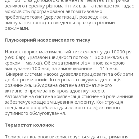
великого переліку різноманітних віал та планшеток надає
можливість програмованої автоматизованої
пробопідготовки (дериватизації, розведення,
змішування тощо) та введення зразку із різними
режимами.
Плунжерний насос високого тиску
Насос створює максимальний тиск елюенту до 10000 psi
(690 бар). Діапазон швидкості потоку 1–3000 мкл/хв (із
кроком 1 мкл/хв). Об'єм затримки зі змінною камерою
змішування 100 мкл, за замовчуванням — 115 мкл.
Бінарна система насоса дозволяє працювати та обирати
до 4-х розчинників. Інтегрована вакуумна дегазація
розчинника. Вбудована система автоматичного
активного промивання прокладок плунжерів.
Автоматична система компенсації стиснення розчинників
забезпечує краще змішування елюенту. Конструкція
спеціально розроблена для легкого та ефективного
рутинного обслуговування.
Термостат колонок
Термостат колонок використовується для підтримання