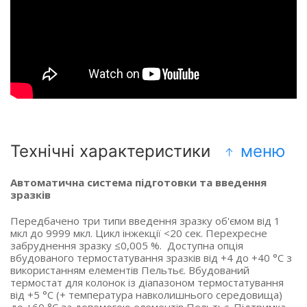
Технічні характеристики
меню
Автоматична система підготовки та введення
зразків
Передбачено три типи введення зразку об'ємом від 1
мкл до 9999 мкл. Цикл інжекції <20 сек. Перехресне
забруднення зразку ≤0,005 %. Доступна опція
вбудованого термостатування зразків від +4 до +40 °C з
використанням елементів Пельтьє. Вбудований
термостат для колонок із діапазоном термостатування
від +5 °C (+ температура навколишнього середовища)
до +60 °C за допомогою елементів Пельтьє. Підтримка