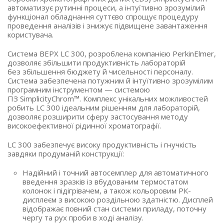
автоматизує рутинні процеси, а інтуїтивно зрозумілий
функціонал обладнання суттєво спрощує процедуру
проведення аналізів і знижує підвищене завантаження
користувача.
Система ВЕРХ LC 300, розроблена компанією PerkinElmer,
дозволяє збільшити продуктивність лабораторій
без збільшення бюджету й чисельності персоналу.
Система забезпечена потужним й інтуїтивно зрозумілим
програмним інструментом — системою
ПЗ SimplicityChrom™. Комплекс унікальних можливостей
робить LC 300 ідеальним рішенням для лабораторій,
дозволяє розширити сферу застосування методу
високоефективної рідинної хроматографії.
LC 300 забезпечує високу продуктивність і гнучкість
завдяки продуманій конструкції:
Надійний і точний автосемплер для автоматичного
введення зразків із вбудованим термостатом
колонок і підігрівачем, а також кольоровим РК-
дисплеєм з високою роздільною здатністю. Дисплей
відображає повний стан системи приладу, поточну
чергу та рух проби в ході аналізу.