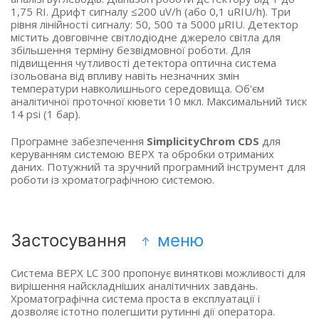
1,75 RI. Дрифт сигналу ≤200 uV/h (або 0,1 uRIU/h). Три
рівня лінійності сигналу: 50, 500 та 5000 µRIU. Детектор
містить довговічне світлодіодне джерело світла для
збільшення терміну безвідмовної роботи. Для
підвищення чутливості детектора оптична система
ізольована від впливу навіть незначних змін
температури навколишнього середовища. Об'єм
аналітичної проточної кювети 10 мкл. Максимальний тиск
14 psi (1 бар).
Програмне забезпечення
SimplicityChrom CDS
для
керуванням системою ВЕРХ та обробки отриманих
даних. Потужний та зручний програмний інструмент для
роботи із хроматографічною системою.
Застосування
меню
Система ВЕРХ LC 300 пропонує виняткові можливості для
вирішення найскладніших аналітичних завдань.
Хроматографічна система проста в експлуатації і
дозволяє істотно полегшити рутинні дії оператора.