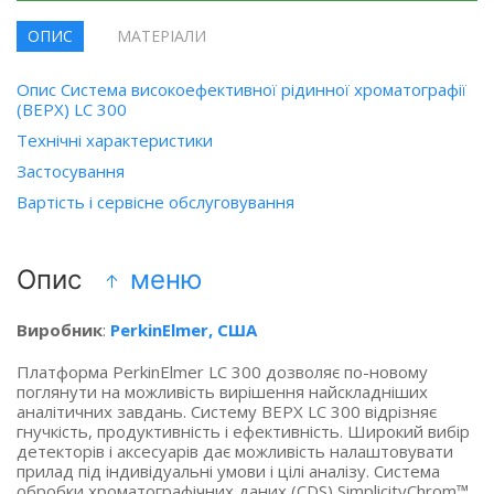
ОПИС
МАТЕРІАЛИ
Опис Система високоефективної рідинної хроматографії
(ВЕРХ) LC 300
Технічні характеристики
Застосування
Вартість і сервісне обслуговування
Опис
меню
Виробник
:
PerkinElmer, США
Платформа PerkinElmer LC 300 дозволяє по-новому
поглянути на можливість вирішення найскладніших
аналітичних завдань. Систему ВЕРХ LC 300 відрізняє
гнучкість, продуктивність і ефективність. Широкий вибір
детекторів і аксесуарів дає можливість налаштовувати
прилад під індивідуальні умови і цілі аналізу. Система
обробки хроматографічних даних
(CDS
) SimplicityChrom™