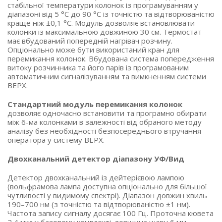
стабільної температури колонок із програмуванням у
діапазоні від 5 °C до 90 °C із точністю та відтворюваністю
краще ніж ±0,1 °C. Модуль дозволяє встановлювати
колонки із максимальною довжиною 30 см. Термостат
має вбудований попередній нагрівач розчину.
Опціонально може бути використаний кран для
перемикання колонок. Вбудована система попередження
витоку розчинника та його парів із програмованим
автоматичним сигналізуванням та вимкненням системи
ВЕРХ.
Стандартний модуль перемикання колонок
дозволяє одночасно встановити та програмно обирати
між 6-ма колонками в залежності від обраного методу
аналізу без необхідності безпосереднього втручання
оператора у систему ВЕРХ.
Двохканальний детектор діапазону УФ/Вид
Детектор двохканальний із дейтерієвою лампою
(вольфрамова лампа доступна опціонально для більшої
чутливості у видимому спектрі). Діапазон довжин хвиль
190–700 нм (з точністю та відтворюваністю ±1 нм).
Частота запису сигналу досягає 100 Гц. Проточна кювета
2,4 мкл у базовому комплекті, товщина шару 6 мм.