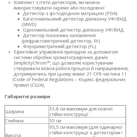
Комплект з п'яти детекторів, які можна
використовувати окремо або послідовно:
Детектор з фотодіодною матрицею
(PDA
)
Багатохвильовий детектор діапазону УФ/ВИД
(MWD
)
Однохвильовий детектор діапазону УФ/ВИД
Детектор показника заломлення
(рефрактометричний
детектор, RI)
Флуориметричний детектор
(FL
)
Ефективне управління приладом за допомогою
системи обробки хроматографічних даних
SimplicityChrom™, що дозволяє користувачам
створювати власні робочі процеси й напрацювання,
дотримуючись при цьому вимог 21 CFR частина 11
(Code
of Federal Regulations – Кодекс федеральних
правил
(США
).
Габаритні розміри
33,8 см максимум для кожної
Ширина
стійки конструкції
Глибина
55 см
95,5 см максимум
(для
одинарної
стійки конструкції з детектором і
Висота