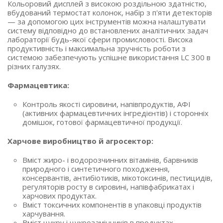
Кольоровий дисплей з високою роздільною здатністю,
вбудований термостат колонок, набір з п'яти детекторів
— за допомогою цих інструментів можна налаштувати
систему відповідно до встановлених аналітичних задач
лабораторії будь-якої сфери промисловості. Висока
продуктивність і максимальна зручність роботи з
системою забезпечують успішне використання LC 300 в
різних галузях.
Фармацевтика:
Контроль якості сировини, напівпродуктів, АФІ
(активних фармацевтичних інгредієнтів) і сторонніх
домішок, готової фармацевтичної продукції.
Харчове виробництво й агросектор:
Вміст жиро- і водорозчинних вітамінів, барвників
природного і синтетичного походження,
консервантів, антибіотиків, мікотоксинів, пестицидів,
регуляторів росту в сировині, напівфабрикатах і
харчових продуктах.
Вміст токсичних компонентів в упаковці продуктів
харчування.
Вміст цукру і цукрозамінників в продуктах