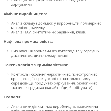
харчування.
Хімічне виробництво:
Аналіз складу і домішок у виробництві полімерних
матеріалів, каучуку.
Аналіз ПАУ, синтетичних барвників, клеїв.
Нафтова промисловість:
Визначення ароматичних вуглеводнів у середніх
дистилятах, дизельному паливі.
Токсикологія та криміналістика:
Контроль і скринінг наркотичних, психотропних
препаратів, їх прекурсорів в навколишньому
середовищі, продуктах харчування, біологічних
тканинах і рідинах (канабіноїди, барбітурати).
Екологія:
Аналіз викидів хімічних виробництв, визначення
забруднюючих речовин в продуктах харчування,