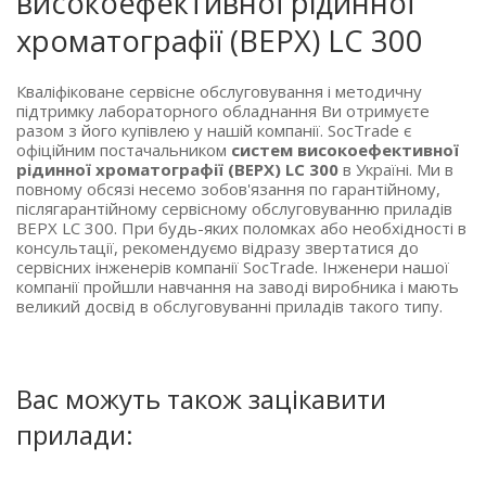
високоефективної рідинної
хроматографії (ВЕРХ) LC 300
Кваліфіковане сервісне обслуговування і методичну
підтримку лабораторного обладнання Ви отримуєте
разом з його купівлею у нашій компанії. SocTrade є
офіційним постачальником
систем високоефективної
рідинної хроматографії (ВЕРХ) LC 300
в Україні. Ми в
повному обсязі несемо зобов'язання по гарантійному,
післягарантійному сервісному обслуговуванню приладів
ВЕРХ LC 300. При будь-яких поломках або необхідності в
консультації, рекомендуємо відразу звертатися до
сервісних інженерів компанії SocTrade. Інженери нашої
компанії пройшли навчання на заводі виробника і мають
великий досвід в обслуговуванні приладів такого типу.
Вас можуть також зацікавити
прилади: