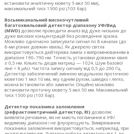
встановити аналітичну кювету 5 мкл 50 мм),
максимальний тиск 1500 psi (103 бар).
Восьмиканальний високочутливий
багатохвильовий детектор діапазону УФ/Вид
(MWD)
дозволяє проводити аналіз від дуже низьких до
дуже високих концентрацій без розведення зразка.
Можливо одночасно записувати сигнал по 8 каналах (до
8-ми різних довжин хвиль). Як джерело світла
використовується дейтерієва лампа з випромінюванням в
діапазоні 190–790 нм. Точність установки довжини хвилі
± 0,5 нм. Кількість діодів матриці — 1024. Шум базової
лінії < 8 μAU. Частота запису сигналу від 0,5 до 200 Гц.
Детектор забезпечений змінною модульною проточною
кюветою 1 мкл 10 мм, яку одним рухом, швидко і легко,
можна встановити або замінити. Опційно можливо
встановити проточну кювету 5 мкл 50 мм. Максимальний
тиск 1500 psi (103 бар).
Детектор показника заломлення
(рефрактометричний детектор, RI)
дозволяє
виявляти речовини, які не мають поглинання в УФ/
видимому діапазоні і не флуоресцують. Вимірювання
показника заломлення використовується, наприклад, при
аналізі вуглеводів. Діапазон роботи детектору від 1 до