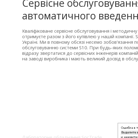
Сервісне обслуговуванн
автоматичного введення
Кваліфіковане сервісне обслуговування і методичн
отримуєте разом з його купівлею у нашій компанії.
Україні. Ми в повному обсязі несемо зобов'язання п
обслуговуванню системи S10. При будь-яких поломк
відразу звертатися до сервісних інженерів компані
на заводі виробника і мають великий досвід в обслу
Лабораторне обладнання SocTrade