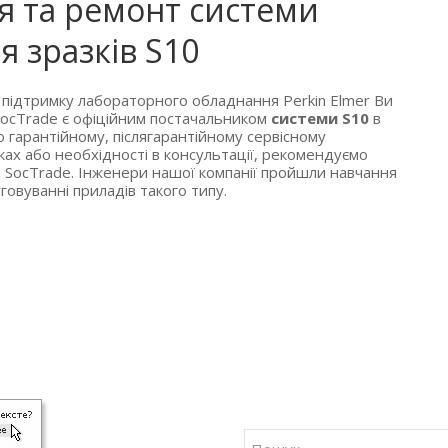
я та ремонт системи
 зразків S10
у підтримку лабораторного обладнання Perkin Elmer Ви
 SocTrade є офіційним постачальником
системи S10
в
о гарантійному, післягарантійному сервісному
ах або необхідності в консультації, рекомендуємо
й SocTrade. Інженери нашої компанії пройшли навчання
говуванні приладів такого типу.