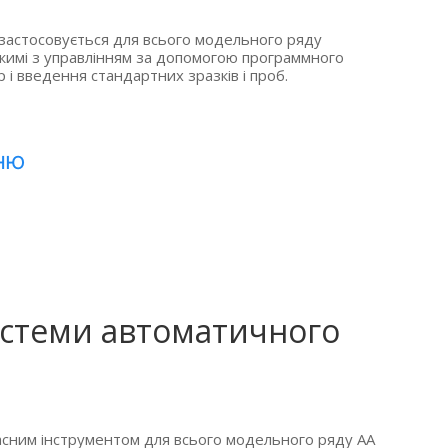
застосовується для всього модельного ряду
ежимі з управлінням за допомогою программного
 і введення стандартних зразків і проб.
ню
истеми автоматичного
асним інструментом для всього модельного ряду АА