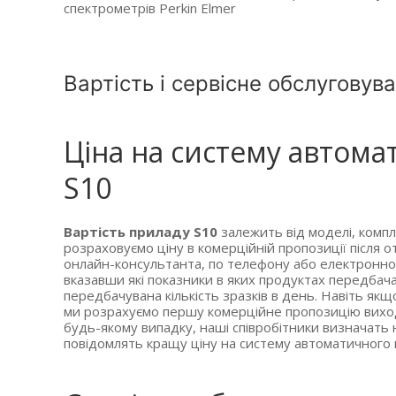
спектрометрів Perkin Elmer
Вартість і сервісне обслуговув
Ціна на систему автома
S10
Вартість приладу S10
залежить від моделі, компле
розраховуємо ціну в комерційній пропозиції після
онлайн-консультанта, по телефону або електронно
вказавши які показники в яких продуктах передбачає
передбачувана кількість зразків в день. Навіть як
ми розрахуємо першу комерційне пропозицію виход
будь-якому випадку, наші співробітники визначать
повідомлять кращу ціну на систему автоматичного 