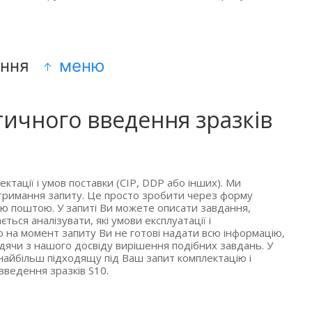
ання
меню
тичного введення зразків
ктації і умов поставки (CIP, DDP або інших). Ми
 отримання запиту. Це просто зробити через форму
ю поштою. У запиті Ви можете описати завдання,
ться аналізувати, які умови експлуатації і
що на момент запиту Ви не готові надати всю інформацію,
ячи з нашого досвіду вирішення подібних завдань. У
 найбільш підходящу під Ваш запит комплектацію і
введення зразків S10.