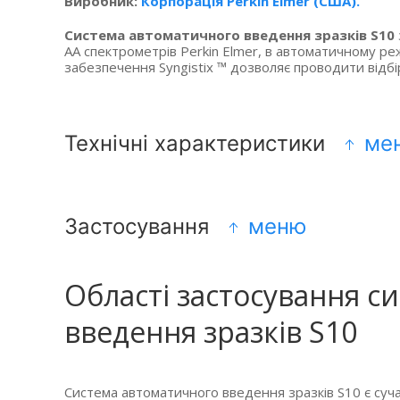
Виробник:
Корпорація Perkin Elmer
(США
).
Система автоматичного введення зразків S10
АА спектрометрів Perkin Elmer, в автоматичному р
забезпечення Syngistix ™ дозволяє проводити відбір
Технічні характеристики
ме
Застосування
меню
Області застосування с
введення зразків S10
Система автоматичного введення зразків S10 є суч