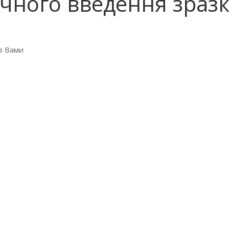
чного введення зразк
з Вами