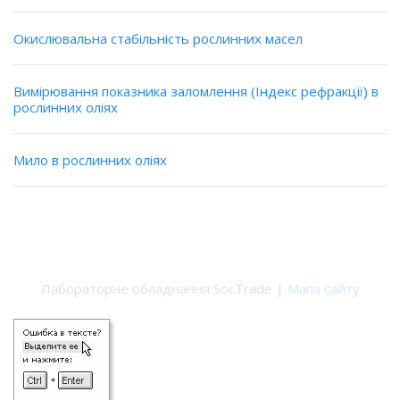
Окислювальна стабільність рослинних масел
Вимірювання показника заломлення (Індекс рефракції) в
рослинних оліях
Мило в рослинних оліях
Лабораторне обладнання SocTrade |
Мапа сайту