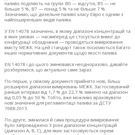
паливо поділяють на групи: B0 — відсутні, B5 — не
більше 5 %, B7 — понад 5 % та не більше 7 %.
Зазначимо, що дизельне паливо класу Євро є одним з
найпоширеніших видів палива.
У EN 14078 зазначено, в якому діапазоні концентрацій та
в яких умовах — насамперед це стосується вимог до
конфігурації обладнання — проводяться вимірювання
вмісту МЕЖК. На цей стандарт також посилаються багато
інших нормативних документів щодо якості палива.
EN 14078 і до цього змінювався неодноразово, давайте
розберемося, що актуально саме зараз.
По-перше, у свіжому документі прийнято нові, більш
розширені діапазони вимірювань МЕЖК. Застосовуваний
раніше інтервал від 1,7 % до 22,7 % змінено на діапазон
від 0,05 % до 50 %. Тобто, вже можливо враховувати
нові значення для регламентації палива за ДСТУ
7688:2015.
По-друге, змінилася й сама процедура вимірювання:
було запроваджено 3 різні діапазони концентрацій
(діапазон А, В, С), для яких застосовуються окремі