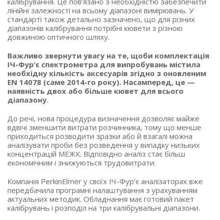
калібрування. Це пов’язано з необхідністю забезпечити
лінійні залежності на всьому діапазоні вимірювань. У
стандарті також детально зазначено, що для різних
діапазонів калібрування потрібні кювети з різною
довжиною оптичного шляху.
Важливо звернути увагу на те, щоби комплектація
ІЧ-Фур’є спектрометра для випробувань містила
необхідну кількість аксесуарів згідно з оновленим
EN 14078 (саме 2014-го року). Насамперед, це —
наявність двох або більше кювет для всього
діапазону.
До речі, нова процедура визначення дозволяє майже
вдвічі зменшити витрати розчинника, тому що менше
приходиться розводити зразки або й взагалі можна
аналізувати проби без розведення у випадку низьких
концентрацій МЕЖК. Відповідно аналіз стає більш
економічним і знижуються трудовитрати.
Компанія PerkinElmer у своїх ІЧ-Фур’є аналізаторах вже
передбачила програмні налаштування з урахуванням
актуальних методик. Обладнання має готовий пакет
калібрувань і розподіл на три калібрувальні діапазони.