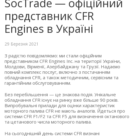
SocTrade — офіційний
представник CFR
Engines в Україні
29 Березня 2021
З радістю повідомляємо: ми стали офіційним
представником CFR Engines Inc. на території України,
Молдови, Вірменії, Азербайджану та Грузії. Надаємо
повний комплекс послуг, включно з постачанням
обладнання CFR, а також методичним, сервісним та
гарантійним обслуговуванням.
Без перебільшення — це знакова подія. Унікальне
обладнання CFR існує на ринку вже більше 90 років.
Випробувальні прилади для оцінки характеристик
моторного палива CFR не мають аналогів. Йдеться про
системи CFR F1/F2 та CFR F5 для визначення октанового
та цетанового числа моторного палива.
На сьогоднішній день системи CFR визнані