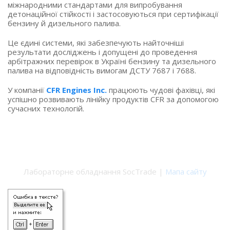
міжнародними стандартами для випробування
детонаційної стійкості і застосовуються при сертифікації
бензину й дизельного палива.
Це єдині системи, які забезпечують найточніші
результати досліджень і допущені до проведення
арбітражних перевірок в Україні бензину та дизельного
палива на відповідність вимогам ДСТУ 7687 і 7688.
У компанії
CFR Engines Inc.
працюють чудові фахівці, які
успішно розвивають лінійку продуктів CFR за допомогою
сучасних технологій.
Лабораторне обладнання SocTrade |
Мапа сайту