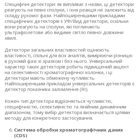
Специфічні детектори: як випливає з назви, ці детектори
реагують на певні сполуки, і їхня реакція не залежить від
складу рухомої фази. Найпоширенішими прикладами
специфічних детекторів є УФ/Вид детектори, оскільки
вони реагують на сполуки, які поглинають
ультрафіолетове або видиме світло певної довжини
хвилі.
Детектори загальних властивостей оцінюють
властивості, спільні для всіх аналітів, вимірюючи різницю
в рухомій фазі зі зразком і без нього. Універсальний
характер таких детекторів робить підвищений акцент
на селективності хроматографічної колонки, і ці
детектори мають обмежену чутливість.
Найпоширенішим прикладом універсальних детекторів є
детектор показника заломлення (RI).
Кожен тип детектора відрізняється чутливістю,
специфічністю, селективністю та лінійним динамічним
діапазоном, тому вибір детектора визначається цілями
методу для конкретного застосування.
Система обробки хроматографічних даних
(CDS)