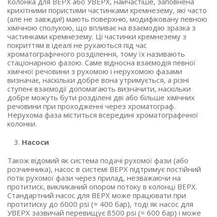
Колонка для ВЕРХ або УВЕРХ, найчастіше, заповнена
крихітними пористими частинками кремнезему, які часто
(але не завжди!) мають поверхню, модифіковану певною
хімічною сполукою, що впливає на взаємодію зразка з
частинками кремнезему. Ці частинки кремнезему з
покриттям в ідеалі не рухаються під час
хроматографічного розділення, тому їх називають
стаціонарною фазою. Саме відносна взаємодія певної
хімічної речовини з рухомою і нерухомою фазами
визначає, наскільки добре вона утримується, а різні
ступені взаємодії допомагають визначити, наскільки
добре можуть бути розділені дві або більше хімічних
речовини при проходженні через хроматограф.
Нерухома фаза міститься всередині хроматографічної
колонки.
Насоси
Також відомий як система подачі рухомої фази (або
розчинника), насос в системі ВЕРХ підтримує постійний
потік рухомої фази через прилад, незважаючи на
протитиск, викликаний опором потоку в колонці ВЕРХ.
Стандартний насос для ВЕРХ може працювати при
протитиску до 6000 psi (≈ 400 бар), тоді як насос для
УВЕРХ зазвичай перевищує 8500 psi (≈ 600 бар) і може