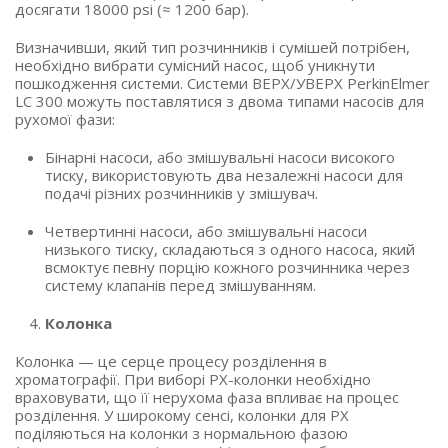
досягати 18000 psi (≈ 1200 бар).
Визначивши, який тип розчинників і сумішей потрібен,
необхідно вибрати сумісний насос, щоб уникнути
пошкодження системи.
Системи ВЕРХ/УВЕРХ PerkinElmer
LC 300
можуть поставлятися з двома типами насосів для
рухомої фази:
Бінарні насоси, або змішувальні насоси високого
тиску, використовують два незалежні насоси для
подачі різних розчинників у змішувач.
Четвертинні насоси, або змішувальні насоси
низького тиску, складаються з одного насоса, який
всмоктує певну порцію кожного розчинника через
систему клапанів перед змішуванням.
Колонка
Колонка — це серце процесу розділення в
хроматографії. При виборі РХ-колонки необхідно
враховувати, що її нерухома фаза впливає на процес
розділення. У широкому сенсі, колонки для РХ
поділяються на колонки з нормальною фазою