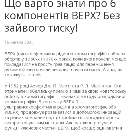
Що варто знати про 6
компонентів ВЕРХ? Без
зайвого тиску!
16 Квітня 2025
ВЕРХ (високоефективна рідинна хроматографія) набрала
обертів у 1960-х і 1970-х роках, коли вчені почали менше
покладатися на просту гравітацію для переміщення
рухомої фази і почали використовувати насос. А далі, як
то кажуть, історія.
У 1952 році Арчер Дж. П. Мартін та Р. Л. Міллінгтон Сінг
отримали Нобелівську премію з хімії за свою новаторську
роботу з хроматографії — «винахід методу розподільної
хроматографії». З того часу ВЕРХ (і
ультрависокоефективна рідинна хроматографія, або
УВЕРХ) продовжує розвиватися з допомогою інновацій
та різних компонентів, що зробило її сьогодні широко
використовуваним методом. Але важливо розуміти
функції ключових частин ВЕРХ, щоб краще оцінювати її