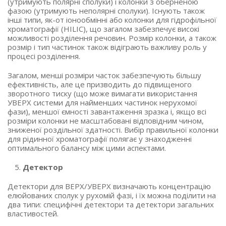
(утримують полярні сполуки) і колонки з оберненою
фазою (утримують неполярні сполуки). Існують також
інші типи, як-от іонообмінні або колонки для гідрофільної
хроматографії (HILIC), що загалом забезпечує високі
можливості розділення речовин. Розмір колонки, а також
розмір і тип частинок також відіграють важливу роль у
процесі розділення.
Загалом, менші розміри часток забезпечують більшу
ефективність, але це призводить до підвищеного
зворотного тиску (що може вимагати використання
УВЕРХ системи для найменших частинок нерухомої
фази), меншої ємності завантаження зразка і, якщо всі
розміри колонки не масштабовані відповідним чином,
зниженої роздільної здатності. Вибір правильної колонки
для рідинної хроматографії полягає у знаходженні
оптимального балансу між цими аспектами.
Детектор
Детектори для ВЕРХ/УВЕРХ визначають концентрацію
елюйованих сполук у рухомій фазі, і їх можна поділити на
два типи: специфічні детектори та детектори загальних
властивостей.