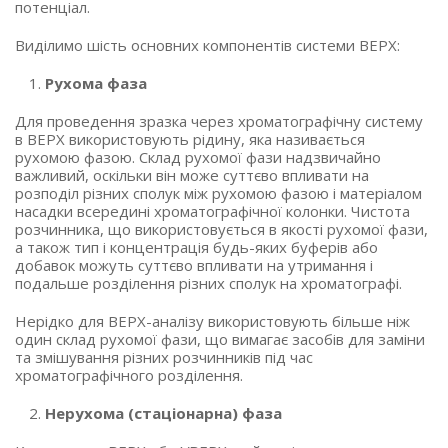
потенціал.
Виділимо шість основних компонентів системи ВЕРХ:
Рухома фаза
Для проведення зразка через хроматографічну систему
в ВЕРХ використовують рідину, яка називається
рухомою фазою. Склад рухомої фази надзвичайно
важливий, оскільки він може суттєво впливати на
розподіл різних сполук між рухомою фазою і матеріалом
насадки всередині хроматографічної колонки. Чистота
розчинника, що використовується в якості рухомої фази,
а також тип і концентрація будь-яких буферів або
добавок можуть суттєво впливати на утримання і
подальше розділення різних сполук на хроматографі.
Нерідко для ВЕРХ-аналізу використовують більше ніж
один склад рухомої фази, що вимагає засобів для заміни
та змішування різних розчинників під час
хроматографічного розділення.
Нерухома (стаціонарна) фаза