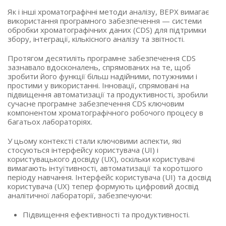
Як і інші хроматографічні методи аналізу, ВЕРХ вимагає
використання програмного забезпечення — системи
обробки хроматографічних даних (CDS) для підтримки
збору, інтеграції, кількісного аналізу та звітності.
Протягом десятиліть програмне забезпечення CDS
зазнавало вдосконалень, спрямованих на те, щоб
зробити його функції більш надійними, потужними і
простими у використанні. Інновації, спрямовані на
підвищення автоматизації та продуктивності, зробили
сучасне програмне забезпечення CDS ключовим
компонентом хроматографічного робочого процесу в
багатьох лабораторіях.
У цьому контексті стали ключовими аспекти, які
стосуються інтерфейсу користувача (UI) і
користувацького досвіду (UX), оскільки користувачі
вимагають інтуїтивності, автоматизації та коротшого
періоду навчання. Інтерфейс користувача (UI) та досвід
користувача (UX) тепер формують цифровий досвід
аналітичної лабораторії, забезпечуючи:
Підвищення ефективності та продуктивності.