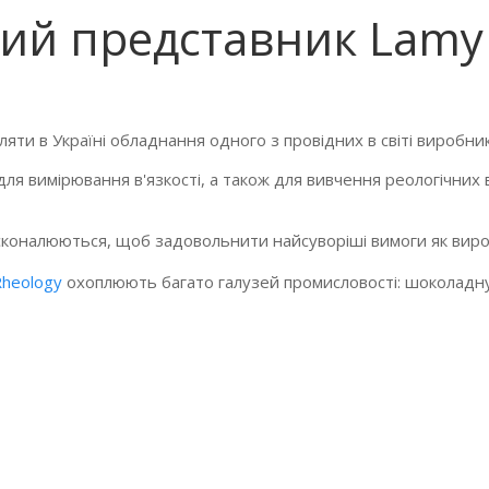
ний представник Lamy
яти в Україні обладнання одного з провідних в світі виробник
 для вимірювання в'язкості, а також для вивчення реологічни
коналюються, щоб задовольнити найсуворіші вимоги як виробн
heology
охоплюють багато галузей промисловості: шоколадну