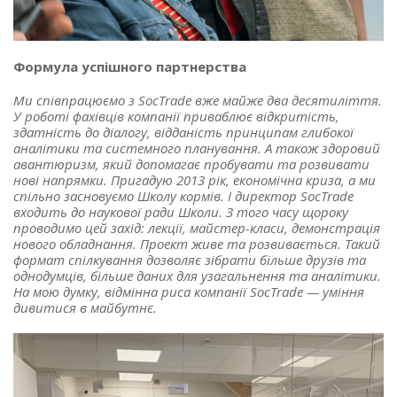
Формула успішного партнерства
Ми співпрацюємо з SocTrade вже майже два десятиліття.
У роботі фахівців компанії приваблює відкритість,
здатність до діалогу, відданість принципам глибокої
аналітики та системного планування. А також здоровий
авантюризм, який допомагає пробувати та розвивати
нові напрямки. Пригадую 2013 рік, економічна криза, а ми
спільно засновуємо Школу кормів. І директор SocTrade
входить до наукової ради Школи. З того часу щороку
проводимо цей захід: лекції, майстер-класи, демонстрація
нового обладнання. Проект живе та розвивається. Такий
формат спілкування дозволяє зібрати більше друзів та
однодумців, більше даних для узагальнення та аналітики.
На мою думку, відмінна риса компанії SocTrade — уміння
дивитися в майбутнє.