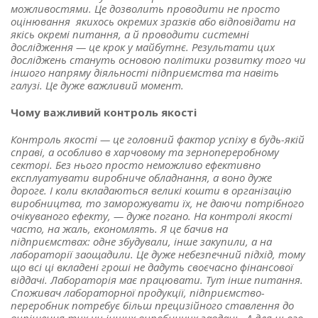
можливостями. Це дозволить проводити не просто
оцінювання якихось окремих зразків або відповідати на
якісь окремі питання, а й проводити системні
дослідження — це крок у майбутнє. Результати цих
досліджень стануть основою політики розвитку того чи
іншого напряму діяльності підприємства та навіть
галузі. Це дуже важливий момент.
Чому важливий контроль якості
Контроль якості — це головний фактор успіху в будь-якій
справі, а особливо в харчовому та зернопереробному
секторі. Без нього просто неможливо ефективно
експлуатувати виробниче обладнання, а воно дуже
дороге. І коли вкладаються великі кошти в організацію
виробництва, то заморожувати їх, не даючи потрібного
очікуваного ефекту, — дуже погано. На контролі якості
часто, на жаль, економлять. Я це бачив на
підприємствах: одне збудували, інше закупили, а на
лабораторії заощадили. Це дуже небезпечний підхід, тому
що всі ці вкладені гроші не дадуть своєчасно фінансової
віддачі. Лабораторія має працювати. Тут інше питання.
Споживач лабораторної продукції, підприємство-
переробник потребує більш прецизійного ставлення до