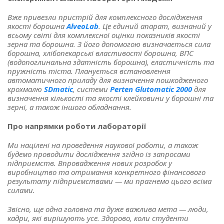
Вже привезли пристрій для комплексного дослідження
якості борошна
AlveoLab
. Це єдиний апарат, визнаний у
всьому світі для комплексної оцінки показників якості
зерна та борошна. З його допомогою визначається сила
борошна, хлібопекарські властивості борошна, ВПС
(водопоглинальна здатність борошна), еластичність та
пружність тіста. Планується встановлення
автоматичного приладу для визначення пошкодженого
крохмалю
SDmatic
, системи
Perten Glutomatic 2000
для
визначення кількості та якості клейковини у борошні та
зерні, а також іншого обладнання.
Про напрямки роботи лабораторії
Ми націлені на проведення наукової роботи, а також
будемо проводити дослідження згідно із запросами
підприємств. Впровадження нових розробок у
виробництво та отримання конкретного фінансового
результату підприємствами — ми прагнемо цього всіма
силами.
Звісно, ​​ще одна головна та дуже важлива мета — люди,
кадри, які вирішують усе. Здорово, коли студенти